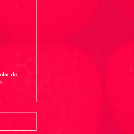
olar de
s