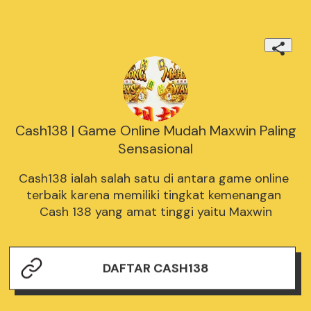
Cash138 | Game Online Mudah Maxwin Paling
Sensasional
Cash138 ialah salah satu di antara game online 
terbaik karena memiliki tingkat kemenangan 
Cash 138 yang amat tinggi yaitu Maxwin
DAFTAR CASH138