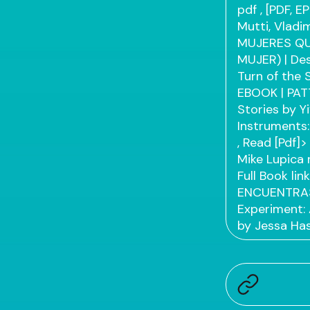
pdf
, [PDF, E
Mutti, Vladi
MUJERES QU
MUJER) | De
Turn of the
EBOOK | PAT
Stories by Y
Instruments:
, Read [Pdf]
Mike Lupica
Full Book
lin
ENCUENTRAS
Experiment:
by Jessa Ha