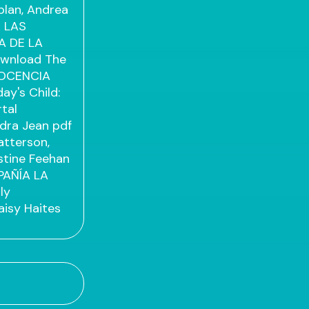
plan, Andrea
k LAS
A DE LA
ownload The
NOCENCIA
y's Child:
tal
ndra Jean
pdf
atterson,
stine Feehan
AÑÍA LA
ly
aisy Haites