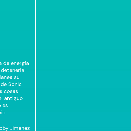
a de energía
 detenerla
lanea su
 de Sonic
as cosas
el antiguo
e es
nic
Abby Jimenez