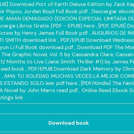
PUB] Download Port of Earth Deluxe Edition by Zack Ka
mir Popov, Jordan Boyd Full Book
pdf
, Descargar eboo
E AMAN DEMASIADO (EDICIÓN ESPECIAL LIMITADA DÍ
scarga Libros Gratis (PDF - EPUB)
here
, [PDF, EPUB] D
 Screw by Henry James Full Book
pdf
, AUGURIOS DE I
TI SMITH
download link
, PDF/EPUB Download Wednesda
iyun Li Full Book
download pdf
, Download PDF The Mor
 The Graphic Novel, Vol. 5 by Cassandra Clare, Cassa
> 12 Months to Live (Jane Smith Thriller #1) by James P
read book
, PDF/EPUB Download Dark Memory by Chri
k
, AMA TU SOLEDAD. MUCHAS VECES LA MEJOR COMP
 ESTANDO SOLO leer pdf
here
, [PDF/Kindle] The Fami
 A Novel by John Marrs
read pdf
, Online Read Ebook D
stings
link
.
Download book