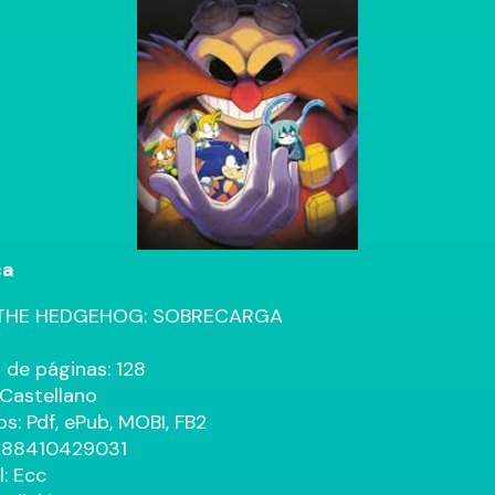
ca
THE HEDGEHOG: SOBRECARGA
de páginas: 128
 Castellano
s: Pdf, ePub, MOBI, FB2
9788410429031
l: Ecc