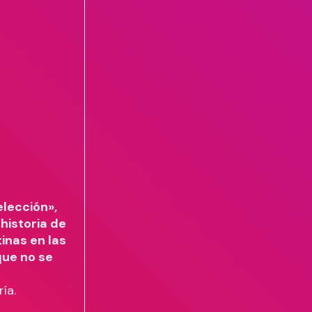
elección»,
historia de
inas en las
que no se
ría.