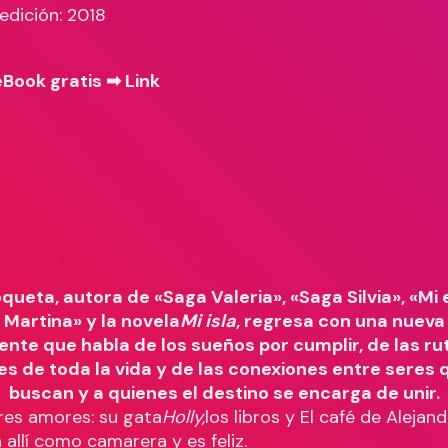
edición: 2018
eBook gratis ➡
Link
eta, autora de «Saga Valeria», «Saga Silvia», «Mi 
 Martina» y la novela
Mi isla
, regresa con una nueva 
ente que habla de los sueños por cumplir, de las rut
es de toda la vida y de las conexiones entre seres 
buscan y a quienes el destino se encarga de unir.
tres amores: su gata
Holly,
los libros y El café de Alejand
 allí como camarera y es feliz.