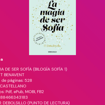
ca
A DE SER SOFÍA (BILOGÍA SOFÍA 1)
ET BENAVENT
de páginas: 528
: CASTELLANO
s: Pdf, ePub, MOBI, FB2
9788466343183
al: DEBOLSILLO (PUNTO DE LECTURA)