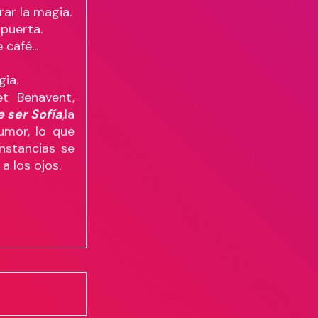
ar la magia.
 puerta.
café...
gia.
et Benavent,
 ser Sofía
,
la
umor, lo que
nstancias se
a los ojos.