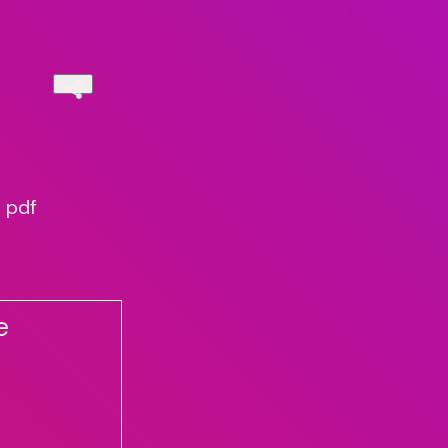
o pdf
e