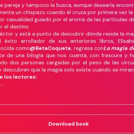
ne pareja y tampoco la busca, aunque desearía encontr
menta un chispazo cuando él cruza por primera vez la
or casualidad guiado por el aroma de las partículas de 
or el destino.
Héctor y está a punto de descubrir dónde reside la ma
 éxito arrollador de sus anteriores libros, Elísab
nocida como
@BetaCoqueta
, regresa con
La magia de
te de una bilogía que nos cuenta, con frescura y h
do dos personas cargadas por el peso de las circu
 descubren que la magia solo existe cuando se miran 
e los lectores:
..
Download book