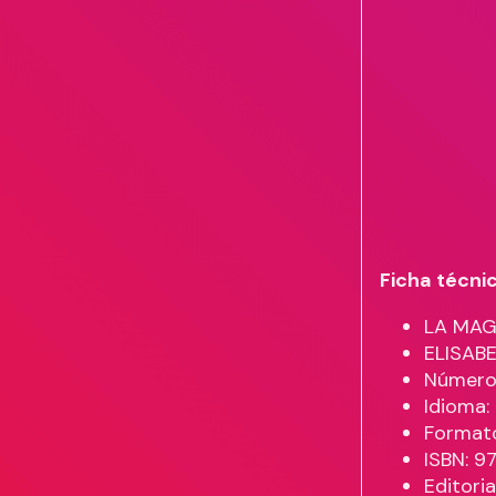
Ficha técni
LA MAGI
ELISAB
Número 
Idioma
Formato
ISBN: 
Editori