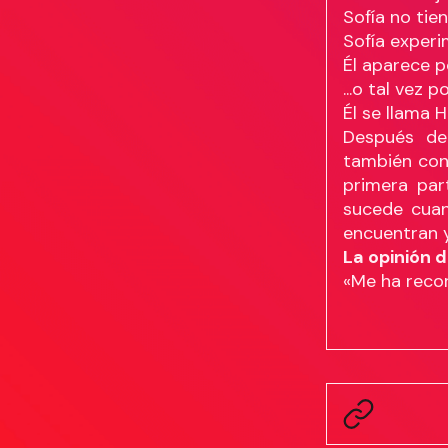
Sofía no tie
Sofía experi
Él aparece p
...o tal vez p
Él se llama 
Después del
también co
primera par
sucede cuan
encuentran y
La opinión d
«Me ha recor.