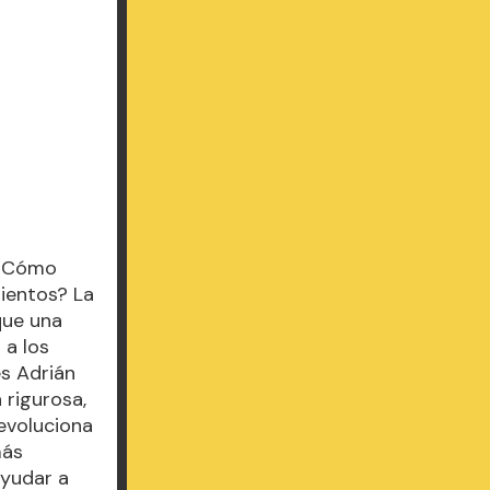
 ¿Cómo
mientos? La
que una
 a los
es Adrián
 rigurosa,
 evoluciona
más
ayudar a