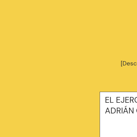
[Desc
EL EJER
ADRIÁN 