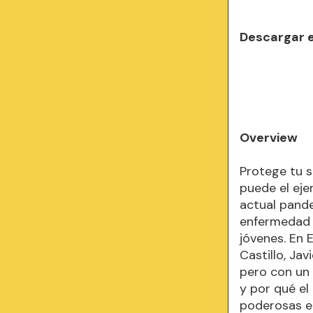
Descargar 
Overview
Protege tu 
puede el eje
actual pand
enfermedad q
jóvenes. En 
Castillo, Ja
pero con un 
y por qué el
poderosas en