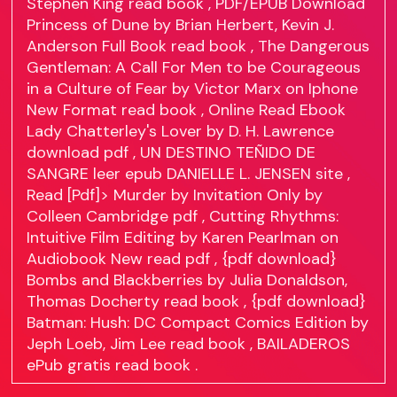
Stephen King
read book
, PDF/EPUB Download
Princess of Dune by Brian Herbert, Kevin J.
Anderson Full Book
read book
, The Dangerous
Gentleman: A Call For Men to be Courageous
in a Culture of Fear by Victor Marx on Iphone
New Format
read book
, Online Read Ebook
Lady Chatterley's Lover by D. H. Lawrence
download pdf
, UN DESTINO TEÑIDO DE
SANGRE leer epub DANIELLE L. JENSEN
site
,
Read [Pdf]> Murder by Invitation Only by
Colleen Cambridge
pdf
, Cutting Rhythms:
Intuitive Film Editing by Karen Pearlman on
Audiobook New
read pdf
, {pdf download}
Bombs and Blackberries by Julia Donaldson,
Thomas Docherty
read book
, {pdf download}
Batman: Hush: DC Compact Comics Edition by
Jeph Loeb, Jim Lee
read book
, BAILADEROS
ePub gratis
read book
.