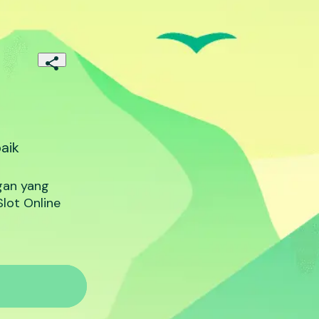
aik
an yang 
lot Online 