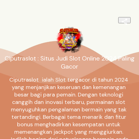
Ciputraslot : Situs Judi Slot Online 2024 Paling
Gacor
Ciputraslot  ialah Slot tergacor di tahun 2024 
yang menjanjikan keseruan dan kemenangan 
besar bagi para pemain. Dengan teknologi 
canggih dan inovasi terbaru, permainan slot 
menyuguhkan pengalaman bermain yang tak 
tertandingi. Berbagai tema menarik dan fitur 
bonus menghadirkan kesempatan untuk 
memenangkan jackpot yang menggiurkan. 