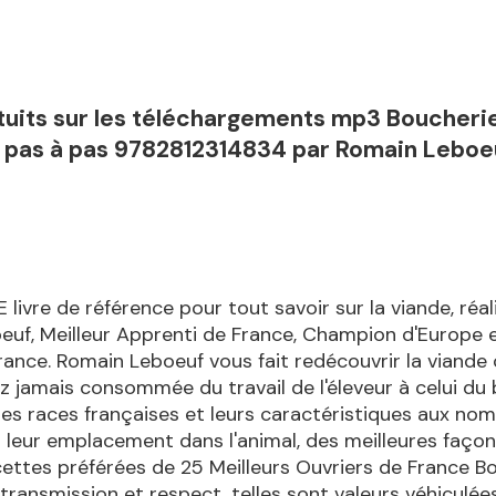
atuits sur les téléchargements mp3 Boucheri
 pas à pas 9782812314834 par Romain Leboe
 livre de référence pour tout savoir sur la viande, réal
uf, Meilleur Apprenti de France, Champion d'Europe e
rance. Romain Leboeuf vous fait redécouvrir la viand
ez jamais consommée du travail de l'éleveur à celui du
les races françaises et leurs caractéristiques aux no
leur emplacement dans l'animal, des meilleures façon
cettes préférées de 25 Meilleurs Ouvriers de France B
transmission et respect, telles sont valeurs véhiculée