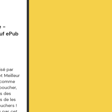
e -
uf ePub
isé par
t Meilleur
e comme
 boucher,
ms des
s de les
ouchers !
s par cet