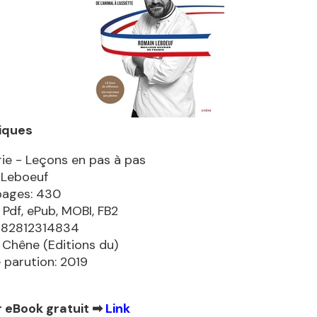
iques
ie - Leçons en pas à pas
 Leboeuf
pages: 430
 Pdf, ePub, MOBI, FB2
9782812314834
: Chêne (Editions du)
 parution: 2019
 eBook gratuit ➡
Link