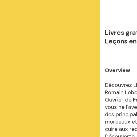
Livres gr
Leçons en
Overview
Découvrez LE
Romain Leboe
Ouvrier de F
vous ne l'av
des principa
morceaux et 
cuire aux re
Découverte, 