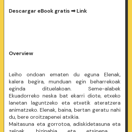
Descargar eBook gratis ➡
Link
Overview
Leiho ondoan ematen du eguna Elenak,
kalera begira, munduan egin beharrekoak
eginda dituelakoan. Seme-alabek
Ekuadorreko neska bat ekarri diote, etxeko
lanetan laguntzeko eta etxetik ateratzera
animatzeko. Elenak, baina, bertan geratu nahi
du, bere oroitzapenei atxikia.
Maitasuna eta gorrotoa, adiskidetasuna eta
zeloak, bizinahia eta etsipena ...