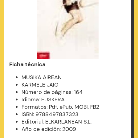
Ficha técnica
MUSIKA AIREAN
KARMELE JAIO
Número de páginas: 164
Idioma: EUSKERA
Formatos: Pdf, ePub, MOBI, FB2
ISBN: 9788497837323
Editorial: ELKARLANEAN S.L.
Año de edición: 2009