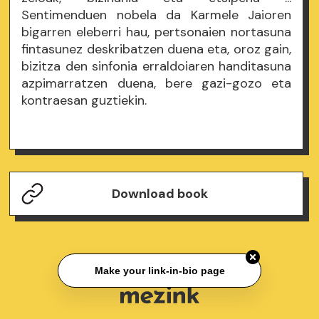
Sentimenduen nobela da Karmele Jaioren
bigarren eleberri hau, pertsonaien nortasuna
fintasunez deskribatzen duena eta, oroz gain,
bizitza den sinfonia erraldoiaren handitasuna
azpimarratzen duena, bere gazi-gozo eta
kontraesan guztiekin.
Download book
Make your link-in-bio page