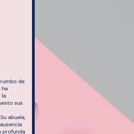
l rumbo de
 ha
 la
uesto sus
Su abuela,
 ausencia
a profunda