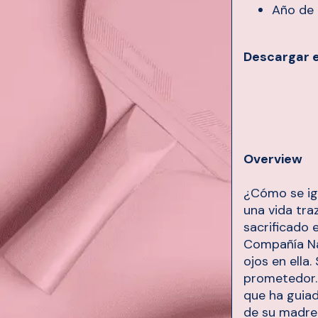
Año de 
Descargar 
Overview
¿Cómo se ign
una vida tr
sacrificado 
Compañía Na
ojos en ella
prometedor.
que ha guiad
de su madre 