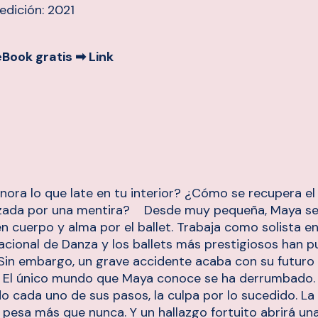
edición: 2021
eBook gratis ➡
Link
ora lo que late en tu interior? ¿Cómo se recupera e
azada por una mentira? Desde muy pequeña, Maya se
en cuerpo y alma por el ballet. Trabaja como solista en
cional de Danza y los ballets más prestigiosos han p
. Sin embargo, un grave accidente acaba con su futuro
 El único mundo que Maya conoce se ha derrumbado. 
o cada uno de sus pasos, la culpa por lo sucedido. La
pesa más que nunca. Y un hallazgo fortuito abrirá un