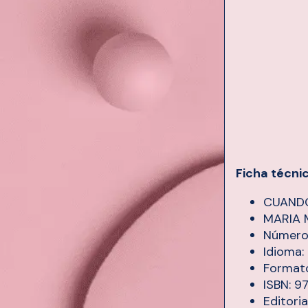
Ficha técni
CUANDO
MARIA 
Número 
Idioma
Formato
ISBN: 
Editori