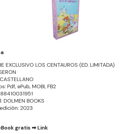
ca
E EXCLUSIVO LOS CENTAUROS (ED. LIMITADA)
 SERON
: CASTELLANO
s: Pdf, ePub, MOBI, FB2
788410031951
ial: DOLMEN BOOKS
edición: 2023
eBook gratis ➡
Link