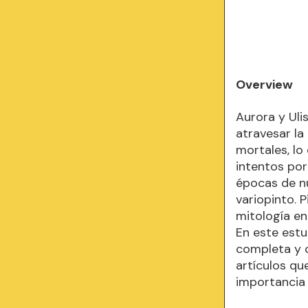
Overview
Aurora y Uli
atravesar la
mortales, lo
intentos por
épocas de nu
variopinto. 
mitología en 
En este estu
completa y c
artículos qu
importancia 