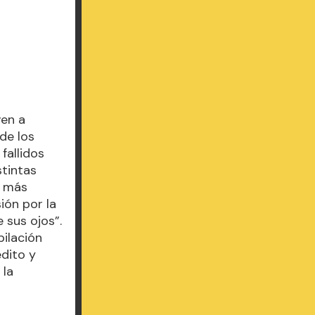
ven a
de los
fallidos
stintas
o más
ión por la
e sus ojos”.
pilación
édito y
 la