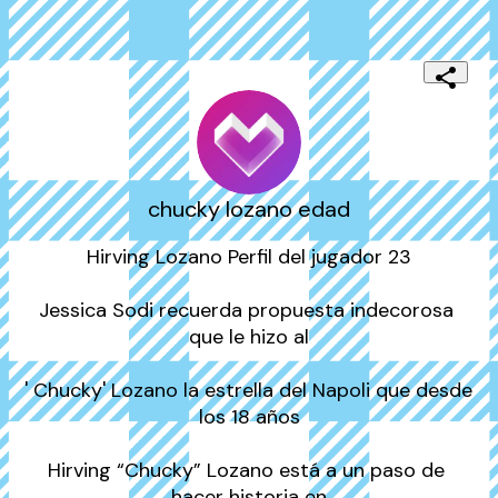
chucky lozano edad
Hirving Lozano Perfil del jugador 23

Jessica Sodi recuerda propuesta indecorosa 
que le hizo al

' Chucky' Lozano la estrella del Napoli que desde 
los 18 años

Hirving “Chucky” Lozano está a un paso de 
hacer historia en
