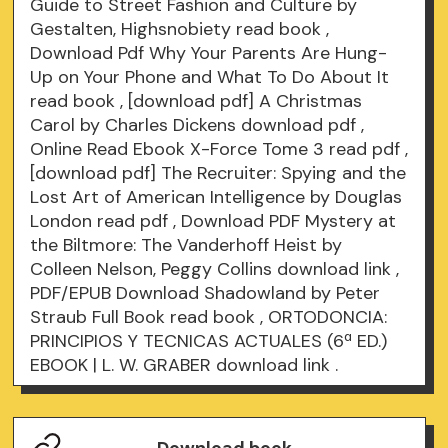
Guide to Street Fashion and Culture by
Gestalten, Highsnobiety
read book
,
Download Pdf Why Your Parents Are Hung-
Up on Your Phone and What To Do About It
read book
, [download pdf] A Christmas
Carol by Charles Dickens
download pdf
,
Online Read Ebook X-Force Tome 3
read pdf
,
[download pdf] The Recruiter: Spying and the
Lost Art of American Intelligence by Douglas
London
read pdf
, Download PDF Mystery at
the Biltmore: The Vanderhoff Heist by
Colleen Nelson, Peggy Collins
download link
,
PDF/EPUB Download Shadowland by Peter
Straub Full Book
read book
, ORTODONCIA:
PRINCIPIOS Y TECNICAS ACTUALES (6ª ED.)
EBOOK | L. W. GRABER
download link
.
Download book