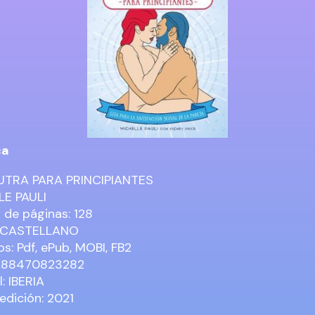
ca
TRA PARA PRINCIPIANTES
LE PAULI
de páginas: 128
: CASTELLANO
s: Pdf, ePub, MOBI, FB2
9788470823282
l: IBERIA
edición: 2021