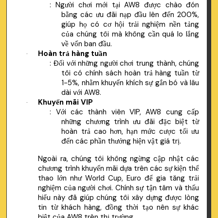
: Người chơi mới tại AW8 được chào đón
bằng các ưu đãi nạp đầu lên đến 200%,
giúp họ có cơ hội trải nghiệm nền tảng
của chúng tôi mà không cần quá lo lắng
về vốn ban đầu.
Hoàn trả hàng tuần
·
: Đối với những người chơi trung thành, chúng
tôi có chính sách hoàn trả hàng tuần từ
1-5%, nhằm khuyến khích sự gắn bó và lâu
dài với AW8.
Khuyến mãi VIP
·
: Với các thành viên VIP, AW8 cung cấp
những chương trình ưu đãi đặc biệt từ
hoàn trả cao hơn, hạn mức cược tối ưu
đến các phần thưởng hiện vật giá trị.
Ngoài ra, chúng tôi không ngừng cập nhật các
chương trình khuyến mãi dựa trên các sự kiện thể
thao lớn như World Cup, Euro để gia tăng trải
nghiệm của người chơi. Chính sự tận tâm và thấu
hiểu này đã giúp chúng tôi xây dựng được lòng
tin từ khách hàng, đồng thời tạo nên sự khác
biệt của AW8 trên thị trường.