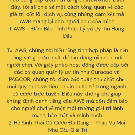
đây, tôi sẽ chia sẻ một cách tổng quan về các 
giá trị cốt lõi, dịch vụ, cùng những cam kết mà 
AW8 mang lại cho người chơi của mình.

1. AW8 – Đảm Bảo Tính Pháp Lý và Uy Tín Hàng 
Đầu

Tại AW8, chúng tôi hiểu rằng tính hợp pháp là nền 
tảng vững chắc nhất để tạo dựng niềm tin nơi 
người chơi. Với giấy phép hoạt động được cấp bởi 
các cơ quan quản lý uy tín như Curacao và 
PAGCOR, chúng tôi đảm bảo tuân thủ chặt chẽ 
mọi quy định và tiêu chuẩn quốc tế trong ngành 
cá cược trực tuyến. Điều này không chỉ giúp 
khẳng định danh tiếng của AW8 mà còn đảm bảo 
cho người chơi về một môi trường giải trí lành 
mạnh, bảo mật và minh bạch.

2. Hệ Sinh Thái Cá Cược Đa Dạng – Phục Vụ Mọi 
Nhu Cầu Giải Trí
