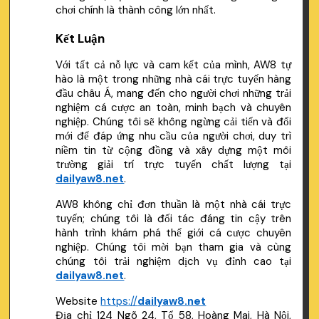
chơi chính là thành công lớn nhất.
Kết Luận
Với tất cả nỗ lực và cam kết của mình, AW8 tự
hào là một trong những nhà cái trực tuyến hàng
đầu châu Á, mang đến cho người chơi những trải
nghiệm cá cược an toàn, minh bạch và chuyên
nghiệp. Chúng tôi sẽ không ngừng cải tiến và đổi
mới để đáp ứng nhu cầu của người chơi, duy trì
niềm tin từ cộng đồng và xây dựng một môi
trường giải trí trực tuyến chất lượng tại
dailyaw8.net
.
AW8 không chỉ đơn thuần là một nhà cái trực
tuyến; chúng tôi là đối tác đáng tin cậy trên
hành trình khám phá thế giới cá cược chuyên
nghiệp. Chúng tôi mời bạn tham gia và cùng
chúng tôi trải nghiệm dịch vụ đỉnh cao tại
dailyaw8.net
.
Website
https://
dailyaw8.net
Địa chỉ 124 Ngõ 24, Tổ 58, Hoàng Mai, Hà Nội,