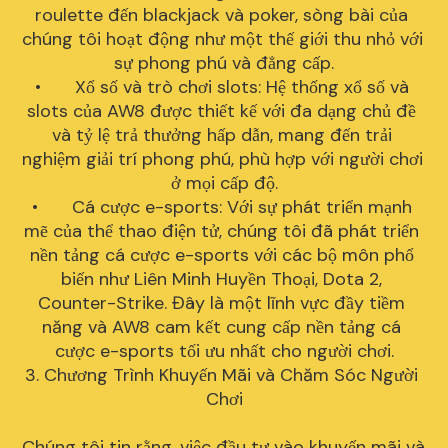
roulette đến blackjack và poker, sòng bài của 
chúng tôi hoạt động như một thế giới thu nhỏ với 
sự phong phú và đẳng cấp.

•	Xổ số và trò chơi slots: Hệ thống xổ số và 
slots của AW8 được thiết kế với đa dạng chủ đề 
và tỷ lệ trả thưởng hấp dẫn, mang đến trải 
nghiệm giải trí phong phú, phù hợp với người chơi 
ở mọi cấp độ.

•	Cá cược e-sports: Với sự phát triển mạnh 
mẽ của thể thao điện tử, chúng tôi đã phát triển 
nền tảng cá cược e-sports với các bộ môn phổ 
biến như Liên Minh Huyền Thoại, Dota 2, 
Counter-Strike. Đây là một lĩnh vực đầy tiềm 
năng và AW8 cam kết cung cấp nền tảng cá 
cược e-sports tối ưu nhất cho người chơi.

3. Chương Trình Khuyến Mãi và Chăm Sóc Người 
Chơi

Chúng tôi tin rằng, việc đầu tư vào khuyến mãi và 