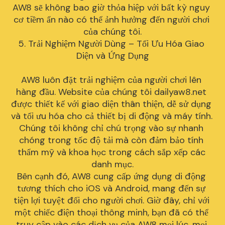
AW8 sẽ không bao giờ thỏa hiệp với bất kỳ nguy 
cơ tiềm ẩn nào có thể ảnh hưởng đến người chơi 
của chúng tôi.

5. Trải Nghiệm Người Dùng – Tối Ưu Hóa Giao 
Diện và Ứng Dụng

AW8 luôn đặt trải nghiệm của người chơi lên 
hàng đầu. Website của chúng tôi dailyaw8.net 
được thiết kế với giao diện thân thiện, dễ sử dụng 
và tối ưu hóa cho cả thiết bị di động và máy tính. 
Chúng tôi không chỉ chú trọng vào sự nhanh 
chóng trong tốc độ tải mà còn đảm bảo tính 
thẩm mỹ và khoa học trong cách sắp xếp các 
danh mục.

Bên cạnh đó, AW8 cung cấp ứng dụng di động 
tương thích cho iOS và Android, mang đến sự 
tiện lợi tuyệt đối cho người chơi. Giờ đây, chỉ với 
một chiếc điện thoại thông minh, bạn đã có thể 
truy cập vào các dịch vụ của AW8 mọi lúc, mọi 