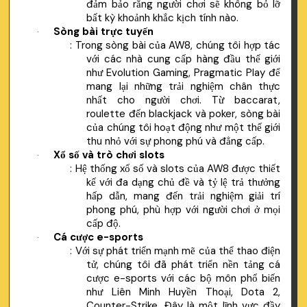
đảm bảo rằng người chơi sẽ không bỏ lỡ
bất kỳ khoảnh khắc kịch tính nào.
Sòng bài trực tuyến
·
: Trong sòng bài của AW8, chúng tôi hợp tác
với các nhà cung cấp hàng đầu thế giới
như Evolution Gaming, Pragmatic Play để
mang lại những trải nghiệm chân thực
nhất cho người chơi. Từ baccarat,
roulette đến blackjack và poker, sòng bài
của chúng tôi hoạt động như một thế giới
thu nhỏ với sự phong phú và đẳng cấp.
Xổ số và trò chơi slots
·
: Hệ thống xổ số và slots của AW8 được thiết
kế với đa dạng chủ đề và tỷ lệ trả thưởng
hấp dẫn, mang đến trải nghiệm giải trí
phong phú, phù hợp với người chơi ở mọi
cấp độ.
Cá cược e-sports
·
: Với sự phát triển mạnh mẽ của thể thao điện
tử, chúng tôi đã phát triển nền tảng cá
cược e-sports với các bộ môn phổ biến
như Liên Minh Huyền Thoại, Dota 2,
Counter-Strike. Đây là một lĩnh vực đầy