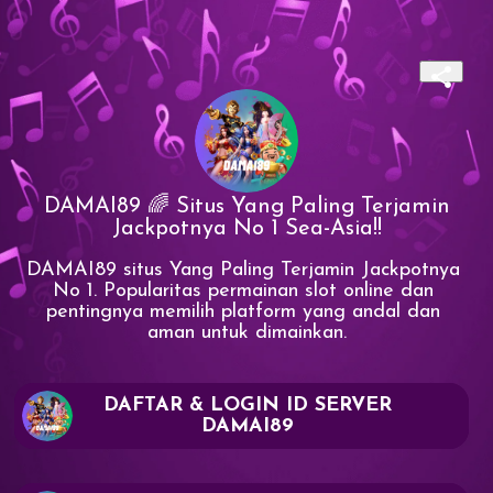
DAMAI89 🌈 Situs Yang Paling Terjamin
Jackpotnya No 1 Sea-Asia!!
DAMAI89 situs Yang Paling Terjamin Jackpotnya 
No 1. Popularitas permainan slot online dan 
pentingnya memilih platform yang andal dan 
aman untuk dimainkan.
DAFTAR & LOGIN ID SERVER
DAMAI89