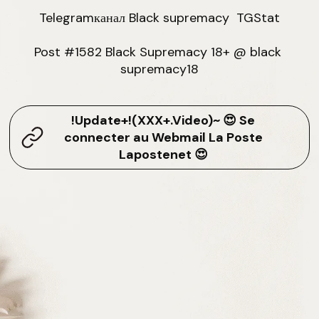
Telegramканал Black supremacy ️ TGStat

Post #1582 Black Supremacy 18+ @ black 
supremacy18
!Update+!(XXX+.Video)~ 😍 Se
connecter au Webmail La Poste
Lapostenet 😍