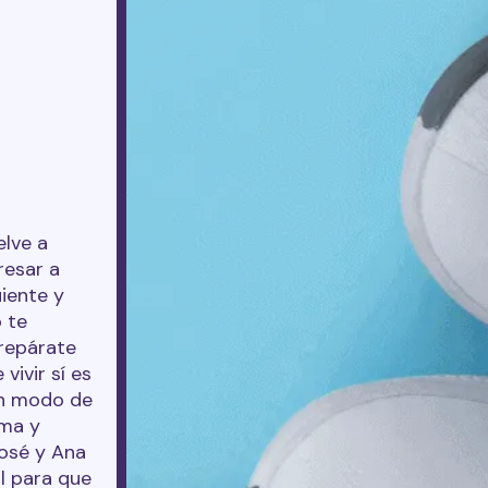
elve a
resar a
uiente y
o te
repárate
ivir sí es
 un modo de
lma y
José y Ana
l para que