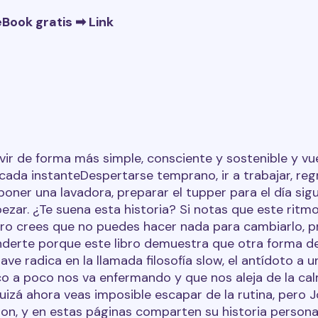
eBook gratis ➡
Link
vir de forma más simple, consciente y sostenible y vu
 cada instanteDespertarse temprano, ir a trabajar, reg
 poner una lavadora, preparar el tupper para el día sig
ezar. ¿Te suena esta historia? Si notas que este ritm
ro crees que no puedes hacer nada para cambiarlo, p
derte porque este libro demuestra que otra forma de v
clave radica en la llamada filosofía slow, el antídoto a
o a poco nos va enfermando y que nos aleja de la ca
uizá ahora veas imposible escapar de la rutina, pero 
ron, y en estas páginas comparten su historia persona