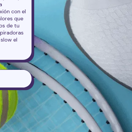
a
xión con el
alores que
os de tu
nspiradoras
slow el