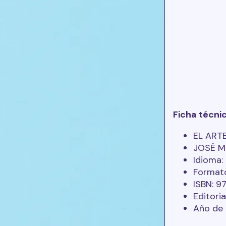
Ficha técni
EL ART
JOSÉ M
Idioma
Formato
ISBN: 
Editori
Año de 