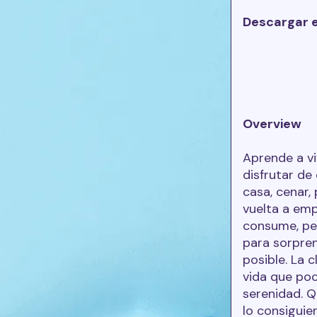
Descargar 
Overview
Aprende a vi
disfrutar de
casa, cenar,
vuelta a emp
consume, pe
para sorpren
posible. La 
vida que poc
serenidad. Q
lo consiguie