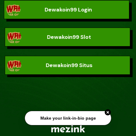
Dewakoin99 Login
Dewakoin99 Slot
Dewakoin99 Situs
Make your link-in-bio page