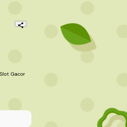
 Slot Gacor 