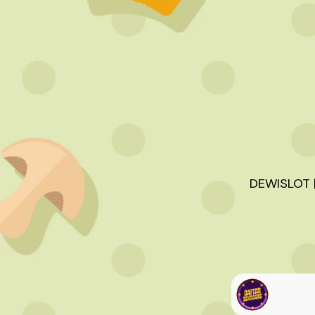
DEWISLOT ||