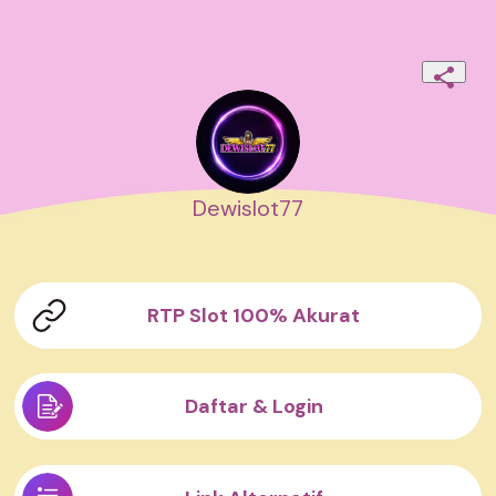
Dewislot77
RTP Slot 100% Akurat
Daftar & Login