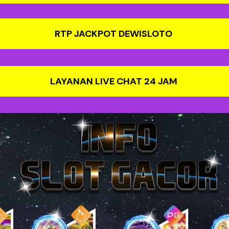
RTP JACKPOT DEWISLOTO
LAYANAN LIVE CHAT 24 JAM