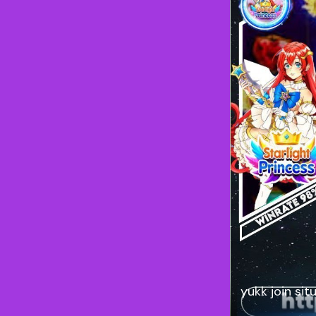
yukk join si