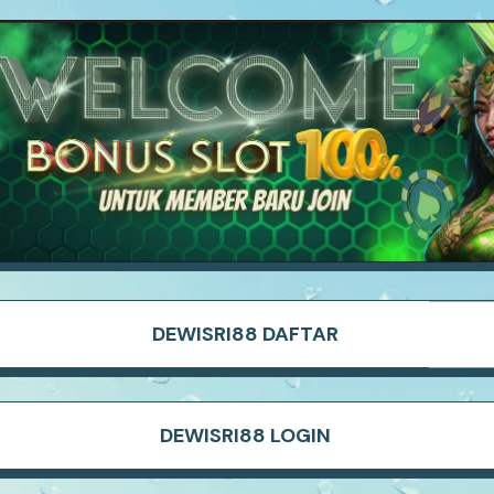
DEWISRI88 DAFTAR
DEWISRI88 LOGIN