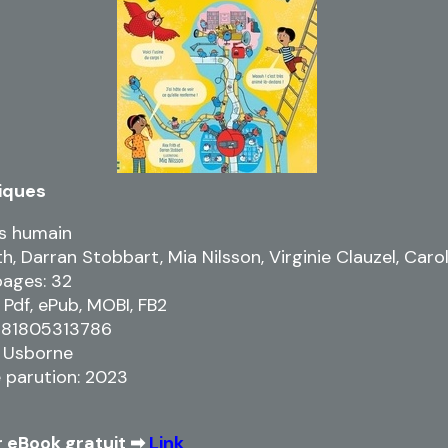
iques
s humain
th, Darran Stobbart, Mia Nilsson, Virginie Clauzel, Car
pages: 32
 Pdf, ePub, MOBI, FB2
9781805313786
: Usborne
 parution: 2023
 eBook gratuit ➡
Link