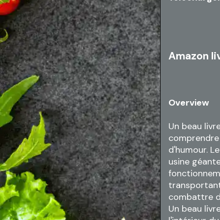
Amazon li
Overview
Un beau livr
comprendre s
d'humour. L
usine géante
fonctionneme
transportant
combattre d
Un beau livre