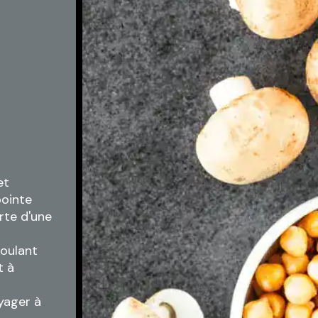
et
pointe
rte d'une
roulant
t à
oyager à