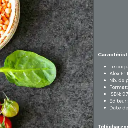
Caractérist
Le corp
Alex Fri
Nb. de 
Format:
ISBN: 
Editeur
Date de
Télécharger