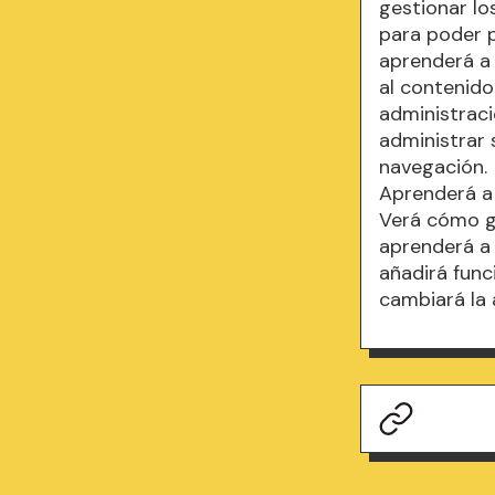
gestionar lo
para poder p
aprenderá a 
al contenido
administraci
administrar 
navegación.
Aprenderá a 
Verá cómo ge
aprenderá a 
añadirá func
cambiará la 