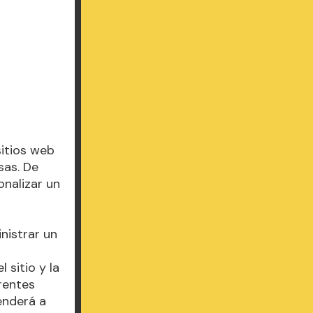
sitios web
sas. De
onalizar un
nistrar un
 sitio y la
rentes
renderá a