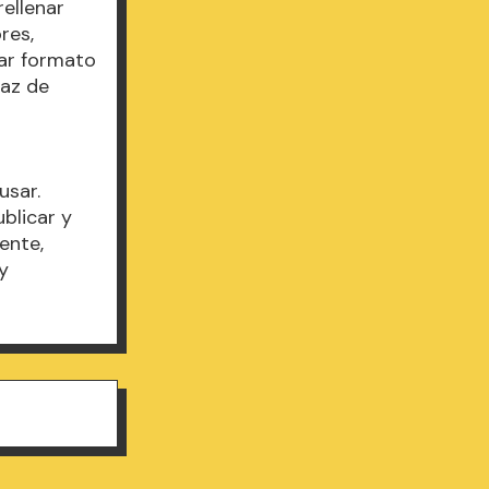
ellenar
res,
dar formato
faz de
usar.
blicar y
ente,
y