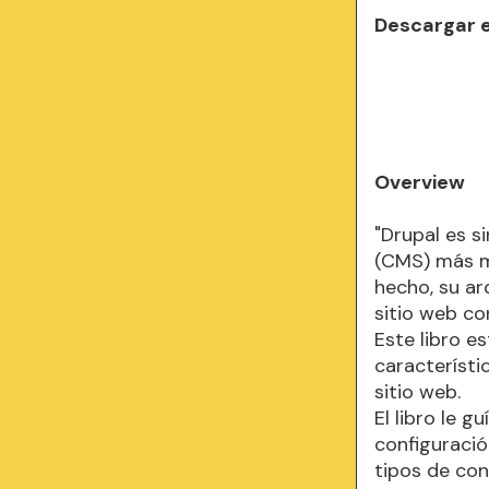
Descargar 
Overview
"Drupal es s
(CMS) más m
hecho, su ar
sitio web co
Este libro e
característi
sitio web.
El libro le g
configuració
tipos de con