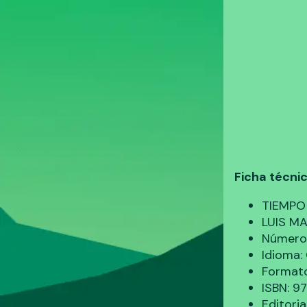
Ficha técni
TIEMPO
LUIS M
Número 
Idioma
Formato
ISBN: 
Editori