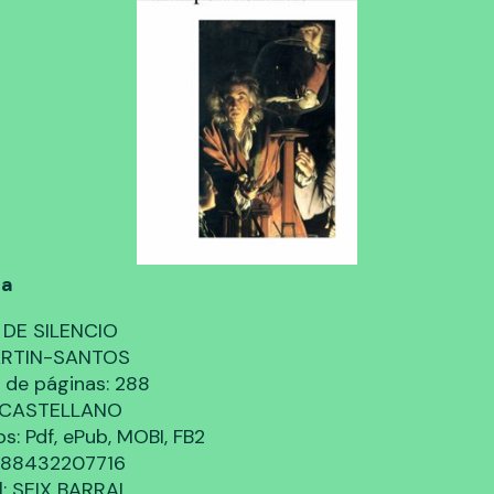
ca
 DE SILENCIO
ARTIN-SANTOS
de páginas: 288
: CASTELLANO
s: Pdf, ePub, MOBI, FB2
9788432207716
al: SEIX BARRAL