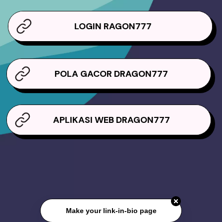
LOGIN RAGON777
POLA GACOR DRAGON777
APLIKASI WEB DRAGON777
Make your link-in-bio page