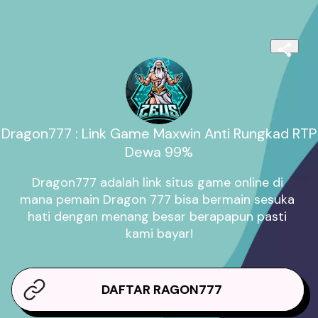
Dragon777 : Link Game Maxwin Anti Rungkad RTP
Dewa 99%
Dragon777 adalah link situs game online di 
mana pemain Dragon 777 bisa bermain sesuka 
hati dengan menang besar berapapun pasti 
kami bayar!
DAFTAR RAGON777