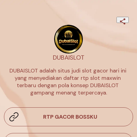
DUBAISLOT
DUBAISLOT adalah situs judi slot gacor hari ini 
yang menyediakan daftar rtp slot maxwin 
terbaru dengan pola konsep DUBAISLOT 
gampang menang terpercaya.
RTP GACOR BOSSKU