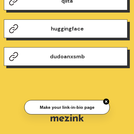
qiita
huggingface
dudoanxsmb
Make your link-in-bio page