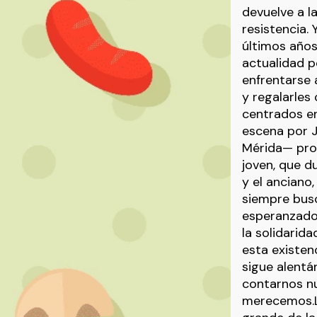
devuelve a l
resistencia. 
últimos años,
actualidad p
enfrentarse 
y regalarles
centrados en
escena por J
Mérida— prop
joven, que d
y el anciano
siempre busc
esperanzador
la solidarida
esta existen
sigue alentá
contarnos nu
merecemos.La