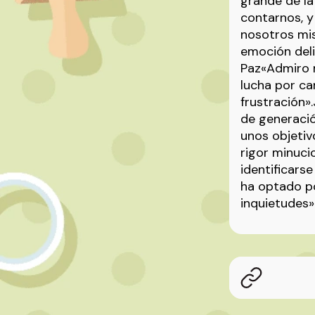
grande de la
contarnos, 
nosotros mi
emoción deli
Paz«Admiro m
lucha por cam
frustración»
de generaci
unos objetiv
rigor minuci
identificars
ha optado po
inquietudes