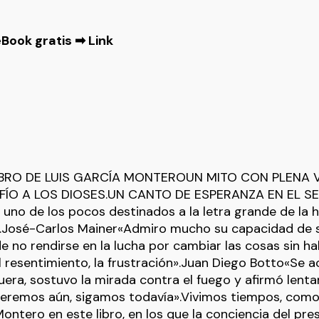
Book gratis ➡
Link
IBRO DE LUIS GARCÍA MONTEROUN MITO CON PLENA V
FÍO A LOS DIOSES.UN CANTO DE ESPERANZA EN EL S
no de los pocos destinados a la letra grande de la h
a».José-Carlos Mainer«Admiro mucho su capacidad de 
de no rendirse en la lucha por cambiar las cosas sin h
 el resentimiento, la frustración».Juan Diego Botto«Se 
uera, sostuvo la mirada contra el fuego y afirmó lent
peremos aún, sigamos todavía».Vivimos tiempos, como
Montero en este libro, en los que la conciencia del pr