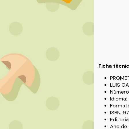
Ficha técni
PROME
LUIS G
Número 
Idioma
Formato
ISBN: 
Editori
Año de 