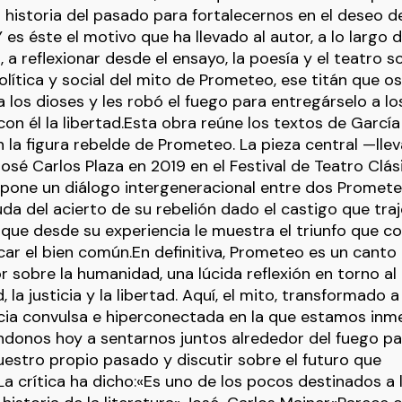
a historia del pasado para fortalecernos en el deseo d
Y es éste el motivo que ha llevado al autor, a lo largo d
 a reflexionar desde el ensayo, la poesía y el teatro s
olítica y social del mito de Prometeo, ese titán que o
a los dioses y les robó el fuego para entregárselo a l
 con él la libertad.Esta obra reúne los textos de Garc
 la figura rebelde de Prometeo. La pieza central —llev
osé Carlos Plaza en 2019 en el Festival de Teatro Clás
one un diálogo intergeneracional entre dos Prometeo
uda del acierto de su rebelión dado el castigo que tra
, que desde su experiencia le muestra el triunfo que co
ar el bien común.En definitiva, Prometeo es un canto
 sobre la humanidad, una lúcida reflexión en torno al
d, la justicia y la libertad. Aquí, el mito, transformado a
cia convulsa e hiperconectada en la que estamos inm
ndonos hoy a sentarnos juntos alrededor del fuego p
estro propio pasado y discutir sobre el futuro que
 crítica ha dicho:«Es uno de los pocos destinados a l