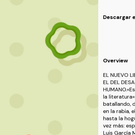
Descargar e
Overview
EL NUEVO L
EL DEL DESA
HUMANO.«Es u
la literatur
batallando, 
en la rabia,
hasta la hog
vez más: es
Luis García 