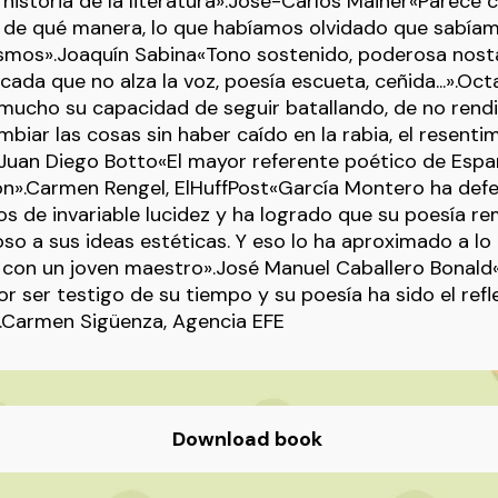
 historia de la literatura».José-Carlos Mainer«Parece 
y de qué manera, lo que habíamos olvidado que sabía
smos».Joaquín Sabina«Tono sostenido, poderosa nosta
cada que no alza la voz, poesía escueta, ceñida...».Oct
ucho su capacidad de seguir batallando, de no rendi
biar las cosas sin haber caído en la rabia, el resentim
.Juan Diego Botto«El mayor referente poético de Espa
ón».Carmen Rengel, ElHuffPost«García Montero ha def
os de invariable lucidez y ha logrado que su poesía r
oso a sus ideas estéticas. Y eso lo ha aproximado a lo
e con un joven maestro».José Manuel Caballero Bonal
r ser testigo de su tiempo y su poesía ha sido el refl
».Carmen Sigüenza, Agencia EFE
Download book