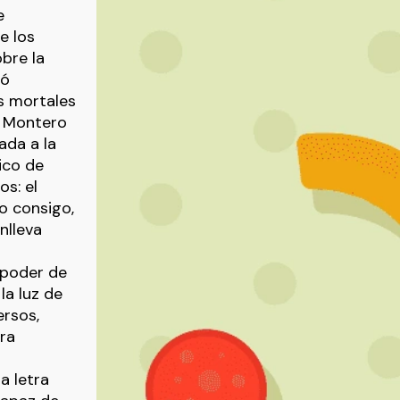
e
e los
obre la
só
os mortales
ía Montero
ada a la
ico de
s: el
jo consigo,
nlleva
 poder de
 la luz de
ersos,
ara
a letra