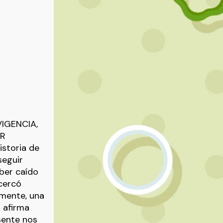
IGENCIA,
ER
istoria de
seguir
aber caído
acercó
amente, una
 afirma
esente nos