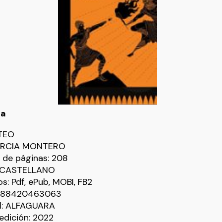
ca
TEO
ARCIA MONTERO
de páginas: 208
: CASTELLANO
s: Pdf, ePub, MOBI, FB2
9788420463063
al: ALFAGUARA
edición: 2022