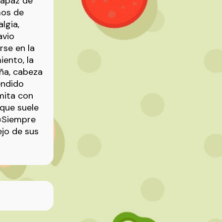
capaz de
mos de
lgia,
avio
rse en la
iento, la
ña, cabeza
endido
emita con
 que suele
d«Siempre
ejo de sus