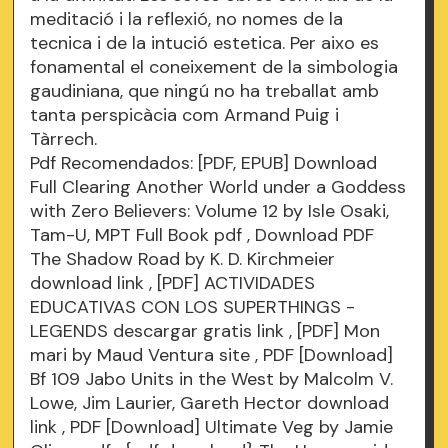
meditació i la reflexió, no nomes de la
tecnica i de la intució estetica. Per aixo es
fonamental el coneixement de la simbologia
gaudiniana, que ningú no ha treballat amb
tanta perspicàcia com Armand Puig i
Tàrrech.
Pdf Recomendados: [PDF, EPUB] Download
Full Clearing Another World under a Goddess
with Zero Believers: Volume 12 by Isle Osaki,
Tam-U, MPT Full Book
pdf
, Download PDF
The Shadow Road by K. D. Kirchmeier
download link
, [PDF] ACTIVIDADES
EDUCATIVAS CON LOS SUPERTHINGS -
LEGENDS descargar gratis
link
, [PDF] Mon
mari by Maud Ventura
site
, PDF [Download]
Bf 109 Jabo Units in the West by Malcolm V.
Lowe, Jim Laurier, Gareth Hector
download
link
, PDF [Download] Ultimate Veg by Jamie