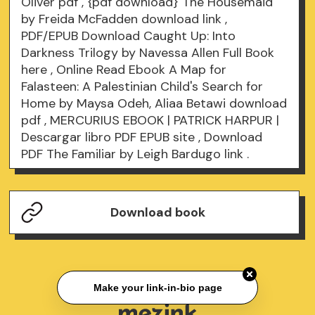
Oliver
pdf
, {pdf download} The Housemaid
by Freida McFadden
download link
,
PDF/EPUB Download Caught Up: Into
Darkness Trilogy by Navessa Allen Full Book
here
, Online Read Ebook A Map for
Falasteen: A Palestinian Child's Search for
Home by Maysa Odeh, Aliaa Betawi
download
pdf
, MERCURIUS EBOOK | PATRICK HARPUR |
Descargar libro PDF EPUB
site
, Download
PDF The Familiar by Leigh Bardugo
link
.
Download book
Make your link-in-bio page