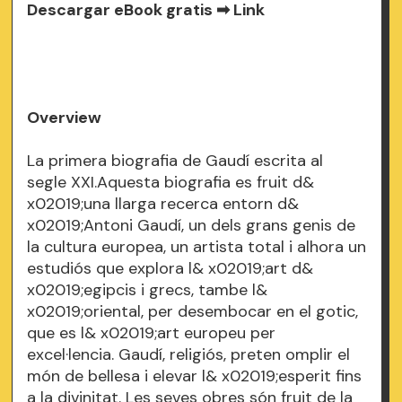
Descargar eBook gratis ➡
Link
Overview
La primera biografia de Gaudí escrita al
segle XXI.Aquesta biografia es fruit d&
x02019;una llarga recerca entorn d&
x02019;Antoni Gaudí, un dels grans genis de
la cultura europea, un artista total i alhora un
estudiós que explora l& x02019;art d&
x02019;egipcis i grecs, tambe l&
x02019;oriental, per desembocar en el gotic,
que es l& x02019;art europeu per
excel·lencia. Gaudí, religiós, preten omplir el
món de bellesa i elevar l& x02019;esperit fins
a la divinitat. Les seves obres són fruit de la