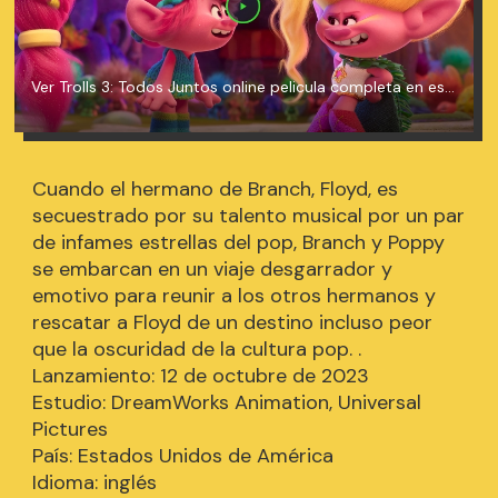
Ver Trolls 3: Todos Juntos online pelicula completa en español
Cuando el hermano de Branch, Floyd, es
secuestrado por su talento musical por un par
de infames estrellas del pop, Branch y Poppy
se embarcan en un viaje desgarrador y
emotivo para reunir a los otros hermanos y
rescatar a Floyd de un destino incluso peor
que la oscuridad de la cultura pop. .
Lanzamiento: 12 de octubre de 2023
Estudio: DreamWorks Animation, Universal
Pictures
País: Estados Unidos de América
Idioma: inglés