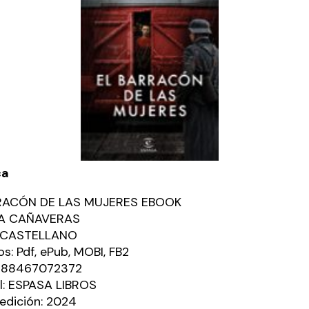
ca
RACÓN DE LAS MUJERES EBOOK
A CAÑAVERAS
: CASTELLANO
s: Pdf, ePub, MOBI, FB2
9788467072372
al: ESPASA LIBROS
edición: 2024