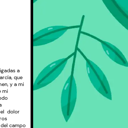
ligadas a
arcía, que
en, y a mi
e mi
todo
a
del dolor
ros
s del campo