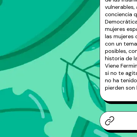
vulnerables,
conciencia q
Democrática.
mujeres espa
las mujeres 
con un tema 
posibles, co
historia de 
Viene Fermin
si no te agit
no ha tenido
pierden son 