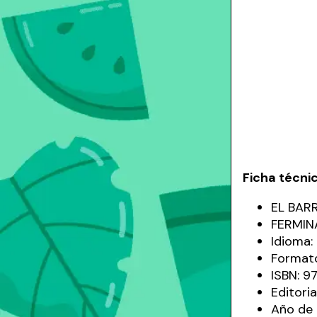
Ficha técni
EL BAR
FERMIN
Idioma
Formato
ISBN: 
Editori
Año de 