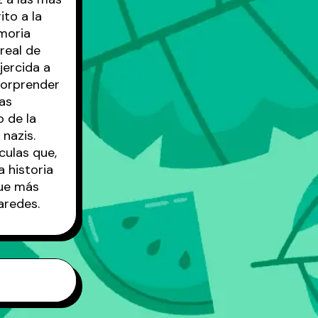
ito a la
emoria
real de
jercida a
 sorprender
tas
 de la
nazis.
culas que,
a historia
que más
aredes.