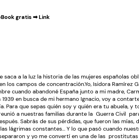
eBook gratis ➡
Link
e saca a la luz la historia de las mujeres españolas ob
 en los campos de concentración.Yo, Isidora Ramírez G
mbre cuando abandoné España junto a mi madre, Carm
n 1939 en busca de mi hermano Ignacio, voy a contart
ría. Para que sepas quién soy y quién era tu abuela, y 
reunió a nuestras familias durante la Guerra Civil par
espués. Sabrás de sus pérdidas, que fueron las mías, 
las lágrimas constantes… Y lo que pasó cuando nuest
separaron y yo me convertí en una de las prostituta