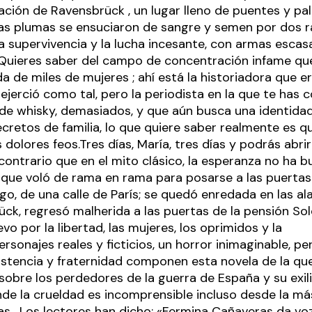
ción de Ravensbrück , un lugar lleno de puentes y p
as plumas se ensuciaron de sangre y semen por dos r
na supervivencia y la lucha incesante, con armas escas
 .Quieres saber del campo de concentración infame qu
da de miles de mujeres ; ahí está la historiadora que er
ejerció como tal, pero la periodista en la que te has c
de whisky, demasiados, y que aún busca una identidad
ecretos de familia, lo que quiere saber realmente es 
s dolores feos.Tres días, María, tres días y podrás abri
l contrario que en el mito clásico, la esperanza no ha 
o que voló de rama en rama para posarse a las puertas
go, de una calle de París; se quedó enredada en las a
ck, regresó malherida a las puertas de la pensión Sole
vo por la libertad, las mujeres, los oprimidos y la
Personajes reales y ficticios, un horror inimaginable, p
istencia y fraternidad componen esta novela de la qu
sobre los perdedores de la guerra de España y su exil
nde la crueldad es incomprensible incluso desde la m
ias. Los lectores han dicho: «Fermina Cañaveras da vo