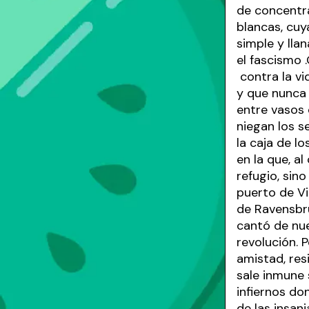
de concentra
blancas, cuy
simple y lla
el fascismo
contra la vi
y que nunca 
entre vasos 
niegan los s
la caja de lo
en la que, a
refugio, sin
puerto de Vi
de Ravensbrü
cantó de nue
revolución. 
amistad, res
sale inmune 
infiernos do
de las insan