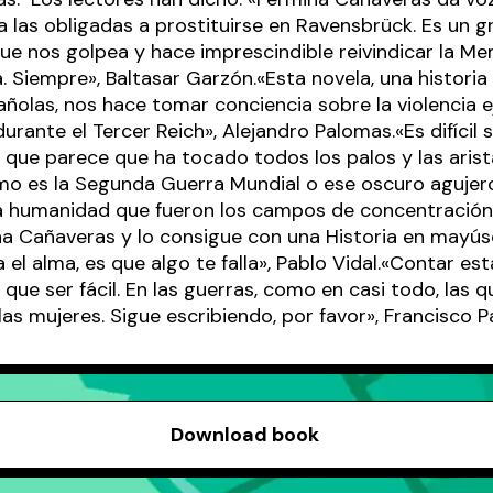
 a las obligadas a prostituirse en Ravensbrück. Es un gr
ue nos golpea y hace imprescindible reivindicar la M
 Siempre», Baltasar Garzón.«Esta novela, una historia 
ñolas, nos hace tomar conciencia sobre la violencia e
durante el Tercer Reich», Alejandro Palomas.«Es difícil
que parece que ha tocado todos los palos y las aris
mo es la Segunda Guerra Mundial o ese oscuro agujero
la humanidad que fueron los campos de concentración 
a Cañaveras y lo consigue con una Historia en mayús
a el alma, es que algo te falla», Pablo Vidal.«Contar est
 que ser fácil. En las guerras, como en casi todo, las 
las mujeres. Sigue escribiendo, por favor», Francisco P
Download book