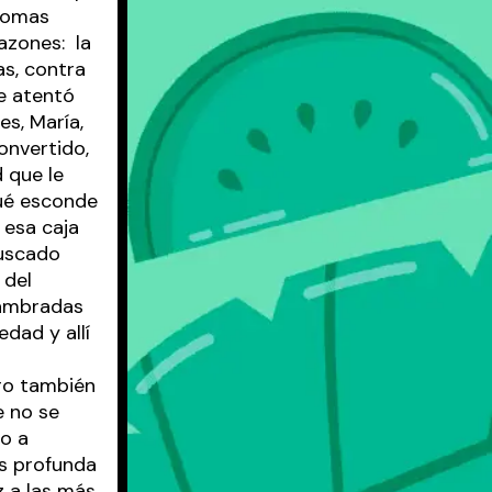
alomas
azones: la
as, contra
e atentó
es, María,
onvertido,
 que le
qué esconde
r esa caja
buscado
 del
lambradas
dad y allí
ero también
e no se
io a
ás profunda
z a las más