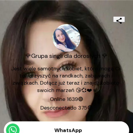
🌹Grupa singli dla dorosłych 🌹
Jest wiele samotnych kobiet, które mogą Ci 
towarzyszyć na randkach, zabawach i 
związkach. Dołącz już teraz i znajdź kobietę 
swoich marzeń 😘💞❤️♀️

Online 1639🟢

Desconectado 375🔴
WhatsApp