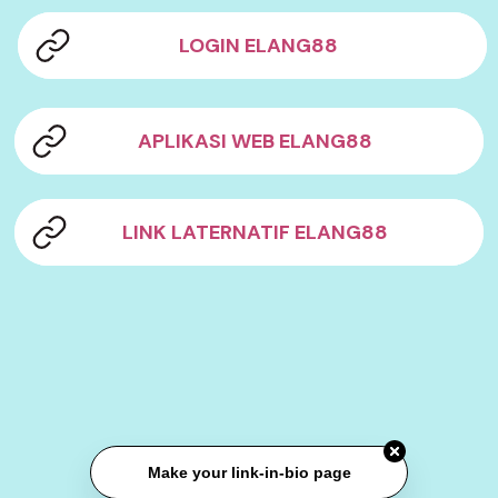
LOGIN ELANG88
APLIKASI WEB ELANG88
LINK LATERNATIF ELANG88
Make your link-in-bio page