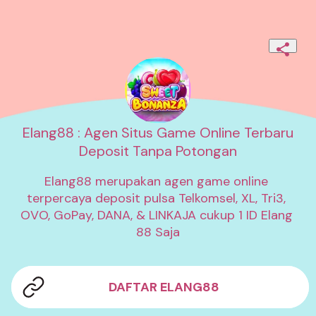
Elang88 : Agen Situs Game Online Terbaru
Deposit Tanpa Potongan
Elang88 merupakan agen game online 
terpercaya deposit pulsa Telkomsel, XL, Tri3, 
OVO, GoPay, DANA, & LINKAJA cukup 1 ID Elang 
88 Saja
DAFTAR ELANG88