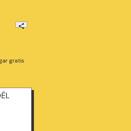
ar gratis
OËL