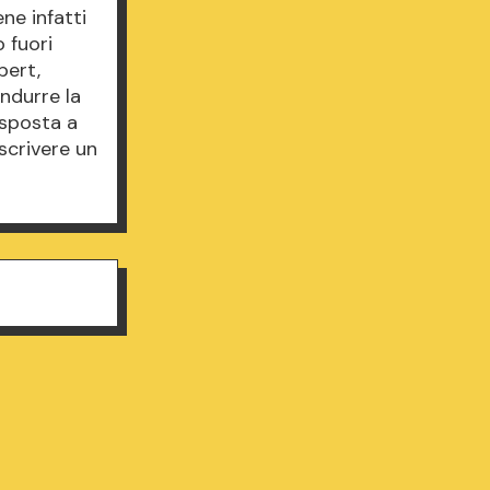
ne infatti
o fuori
bert,
ndurre la
isposta a
scrivere un