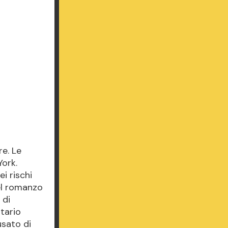
re. Le
York.
i rischi
del romanzo
 di
itario
usato di