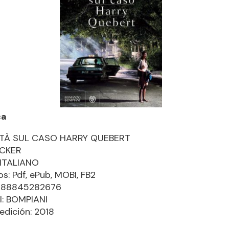
ca
ITÀ SUL CASO HARRY QUEBERT
ICKER
 ITALIANO
s: Pdf, ePub, MOBI, FB2
9788845282676
al: BOMPIANI
edición: 2018