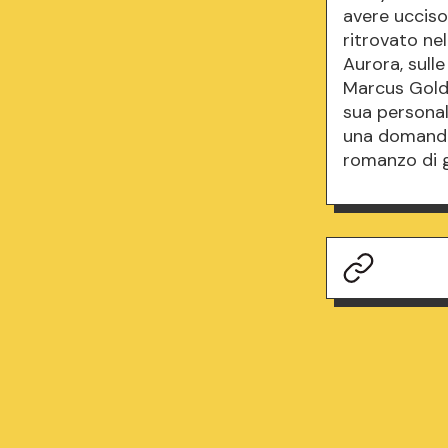
avere ucciso 
ritrovato nel
Aurora, sull
Marcus Gold
sua personal
una domanda:
romanzo di 