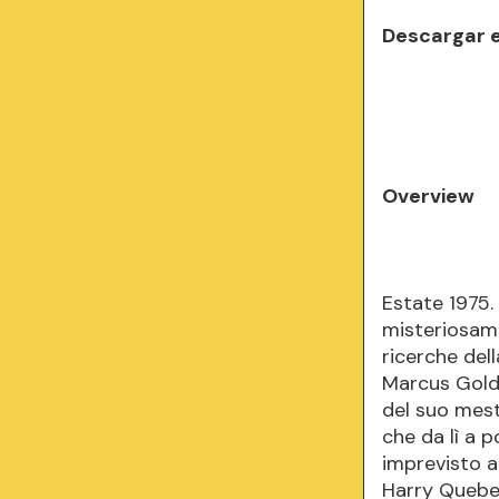
Descargar 
Overview
Estate 1975.
misteriosame
ricerche del
Marcus Goldm
del suo mest
che da lì a 
imprevisto a
Harry Queber