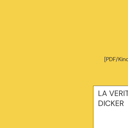
[PDF/Kin
LA VERI
DICKER