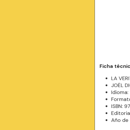
Ficha técni
LA VER
JOËL D
Idioma:
Formato
ISBN: 
Editori
Año de 