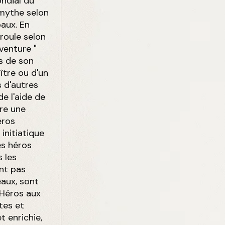
ndial du
omythe selon
aux. En
roule selon
venture "
s de son
ître ou d'un
s d'autres
de l'aide de
dre une
éros
initiatique
s héros
 les
nt pas
aux, sont
 Héros aux
tes et
t enrichie,