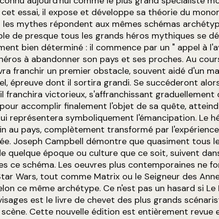
connu aujourd'hui comme le plus grand spécialiste mo
cet essai, il expose et développe sa théorie du mon
us les mythes répondent aux mêmes schémas archétyp
riple de presque tous les grands héros mythiques se dé
ent bien déterminé : il commence par un " appel à l'a
 héros à abandonner son pays et ses proches. Au cour
evra franchir un premier obstacle, souvent aidé d'un ma
uel, épreuve dont il sortira grandi. Se succéderont alor
l franchira victorieux, s'affranchissant graduellement 
pour accomplir finalement l'objet de sa quête, attein
ui représentera symboliquement l'émancipation. Le h
in au pays, complètement transformé par l'expérience 
ée. Joseph Campbell démontre que quasiment tous le
e quelque époque ou culture que ce soit, suivent dans
nes ce schéma. Les oeuvres plus contemporaines ne fo
Star Wars, tout comme Matrix ou le Seigneur des Anne
elon ce même archétype. Ce n'est pas un hasard si Le
 visages est le livre de chevet des plus grands scénaris
scène. Cette nouvelle édition est entièrement revue e