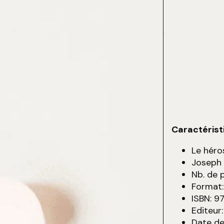
Caractérist
Le héro
Joseph
Nb. de 
Format:
ISBN: 
Editeur
Date de