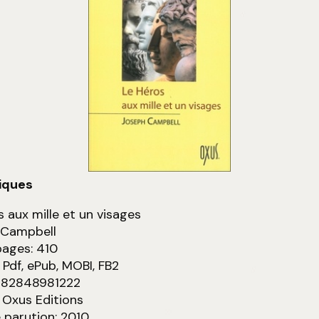
iques
s aux mille et un visages
 Campbell
pages: 410
 Pdf, ePub, MOBI, FB2
9782848981222
: Oxus Editions
 parution: 2010