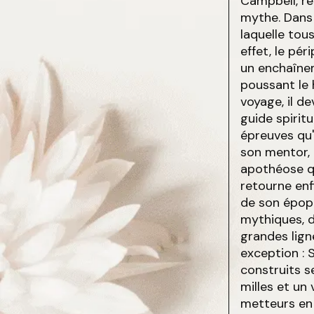
Campbell, re
mythe. Dans 
laquelle to
effet, le pé
un enchaînem
poussant le
voyage, il d
guide spirit
épreuves qu'i
son mentor, 
apothéose q
retourne enf
de son épop
mythiques, d
grandes lig
exception : 
construits s
milles et un
metteurs en 