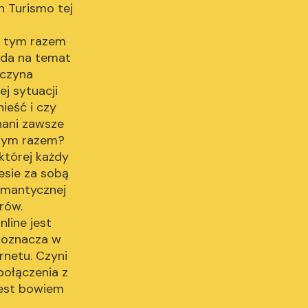
n Turismo tej
, tym razem
awda na temat
aczyna
j sytuacji
ieść i czy
hani zawsze
 tym razem?
 której każdy
esie za sobą
romantycznej
rów.
line jest
 oznacza w
rnetu. Czyni
połączenia z
jest bowiem