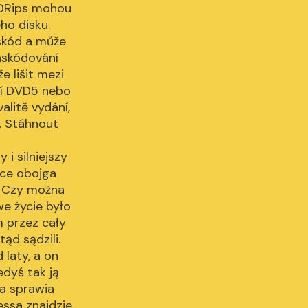
 BDRips mohou
ho disku.
nskód a může
nskódování
e lišit mezi
ší DVD5 nebo
alitě vydání,
. Stáhnout
 i silniejszy
ice obojga
i. Czy można
e życie było
 przez cały
tąd sądzili.
 laty, a on
dyś tak ją
na sprawia
essa znajdzie