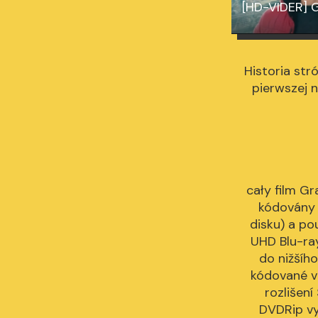
[HD-VIDER] G
Historia str
pierwszej n
cały film Gr
kódovány 
disku) a po
UHD Blu-ray
do nižšího
kódované vi
rozlišení
DVDRip vy