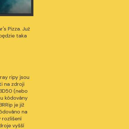
's Pizza. Już
 będzie taka
ray ripy jsou
 na zdroji
o BD50 (nebo
sou kódovány
RRip je již
ekódováno na
 rozlišení
roje vyšší