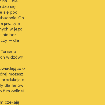
ina – nie
rdzo się
e się pod
ybuchnie. On
na jaw, tym
nnych w jego
– nie bez
lczy — dla
 Turismo
odych widzów?
powiadające o
tórej możesz
a produkcja o
ły dla fanów
film online!
em czekają