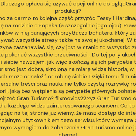
laczego opłaca się używać opcji online do oglądGra
produkcji?
mo za darmo to kolejna część przygód Tessy i Hardina
ię na rodzinie chłopaka (a szczególnie jego ojcu). Pr
nków w niej panujących przytłacza bohatera, który z
wać wszystkie stresy także na swojej ukochanej. W te
zyna zastanawiać się, czy jest w stanie to wszystko zn
e pokonać wszystkie przeciwności… Do tej pory ukoc
i siebie nawzajem, jak więc skończą się ich perypetie
rismo jest dobrą, skrojoną na miarę widza historią, w
ych może odnaleźć odrobinę siebie. Dzięki temu film ni
rsalne treści oraz nauki, nie tylko czystą rozrywkę 
torii, jaką bez wątpienia są perypetie głównych bohate
ejrzeć Gran Turismo? flixmovies22.xyz Gran Turismo on
dla każdego widza zainteresowanego seansem. Co to
ędąc na tej stronie już wiemy, że masz dostęp do inte
ncjalnym użytkownikiem tego serwisu, który wymaga 
dynym wymogiem do zobaczenia Gran Turismo online 
internet.