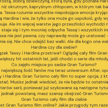
prostą, dobrą dziewczyną, którą była, gdy poznała Hard
j niż okrutnym, kapryśnym chłopcem, w którym tak ba
a. Tessa rozumie wszystkie niepokojące emocje kryjąc
ą Hardina i wie, że tylko ona może go uspokoić, gdy w
buje. Ale im więcej warstw jego przeszłości wychodzi 
 staje się i tym mocniej odpycha Tessę i wszystkich i
essa nie jest pewna, czy naprawdę może go uratować 
ia się. Nie chce odejść bez walki. Ale dla kogo ona wa
Hardina czy dla siebie?
ązek Tessy i Hardina przetrwa? Oglądaj cały film Gran
jwiększy hit ostatnich lat, jeśli chodzi o serie dla mł
Co zajęło miejsce po sadze Gran Turismo?
 największą ilość fanów ma teraz uniwersum After, o
y i Hardina. Gran Turismo cały film to super opcja, z k
stać. Musisz jednak wiedzieć, że nie będzie to ostatni
terów serii, ponieważ już szykowane są następne tytu
m jednak powstaną, masz szansę obejrzeć Gran Turismo 
Gran Turismo cały film dla ciebie
st Gran Turismo film online? Jakie przygody tym raz