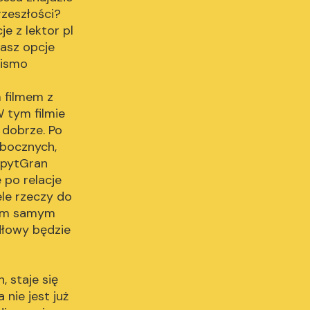
zeszłości?
e z lektor pl
masz opcje
rismo
 filmem z
W tym filmie
 dobrze. Po
obocznych,
 pytGran
 po relacje
ele rzeczy do
 tym samym
ódłowy będzie
 staje się
 nie jest już