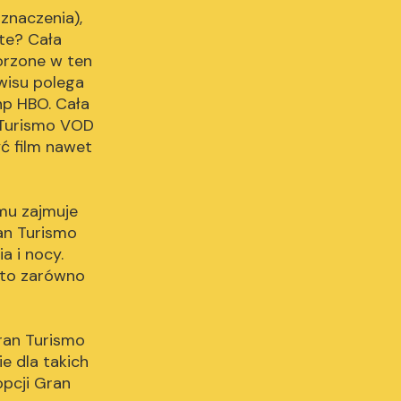
znaczenia),
te? Cała
orzone w ten
rwisu polega
np HBO. Cała
 Turismo VOD
ć film nawet
lmu zajmuje
ran Turismo
a i nocy.
 to zarówno
ran Turismo
ie dla takich
opcji Gran