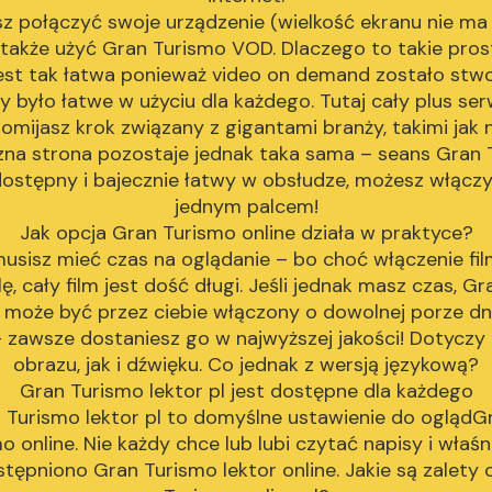
sz połączyć swoje urządzenie (wielkość ekranu nie ma 
także użyć Gran Turismo VOD. Dlaczego to takie pros
est tak łatwa ponieważ video on demand zostało stw
 było łatwe w użyciu dla każdego. Tutaj cały plus se
pomijasz krok związany z gigantami branży, takimi jak 
zna strona pozostaje jednak taka sama – seans Gran
dostępny i bajecznie łatwy w obsłudze, możesz włączy
jednym palcem!
Jak opcja Gran Turismo online działa w praktyce?
usisz mieć czas na oglądanie – bo choć włączenie fi
lę, cały film jest dość długi. Jeśli jednak masz czas, G
l może być przez ciebie włączony o dowolnej porze dni
– zawsze dostaniesz go w najwyższej jakości! Dotyczy
obrazu, jak i dźwięku. Co jednak z wersją językową?
Gran Turismo lektor pl jest dostępne dla każdego
 Turismo lektor pl to domyślne ustawienie do oglądG
 online. Nie każdy chce lub lubi czytać napisy i właśn
stępniono Gran Turismo lektor online. Jakie są zalety 