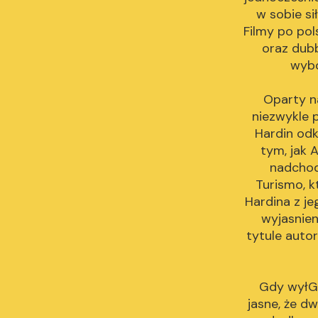
w sobie s
Filmy po pol
oraz dubb
wybo
Oparty n
niezwykle p
Hardin odk
tym, jak 
nadchod
Turismo, k
Hardina z je
wyjasnien
tytule autor
Gdy wyłGr
jasne, że dw