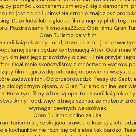
iłę, by pomóc ukochanemu zmierzyć się z demonami pr
sku to jest to co lubimy! Na stronie znajdziesz produkcj
ing. Dużo ludzi lubi ogladac film z napisy pl dlatego 
ru! Pozdrawiamy flixmovies22.xyz Opis filmu Gran Tu
Gran Turismo cały film
a serii książek Anny Todd, Gran Turismo jest czwartym
opularnej serii i będzie kontynuacją After. Ocal mnie 
rył, kim jest jego prawdziwy ojciec – i nie przyjął tego
After. Ocal mnie skończyliśmy z mnóstwem wątków p
zący film najprawdopodobniej odpowie na wszystkie
tóre zadawali fani. Od przeprowadzki Tessy do Seattle
go biologicznym ojcem, w Gran Turismo online jest wi
ia. Poza tym filmy After są oparte na serii książek o
stwa Anny Todd, więc istnieje szansa, że materiał źr
wymagał pewnych wskazówek.
Gran Turismo online zalukaj
an Turismo się szokująca prawda o każdej z ich rodzin,
oje kochanków nie różni się od siebie tak bardzo. Tessa