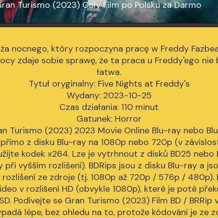
ran Turismo (2023) Cały Film po Polsku za Darmo
óża nocnego, który rozpoczyna pracę w Freddy Fazbear
ocy zdaje sobie sprawę, że ta praca u Freddy'ego nie
łatwa.
Tytuł oryginalny: Five Nights at Freddy's
Wydany: 2023-10-25
Czas działania: 110 minut
Gatunek: Horror
an Turismo (2023) 2023 Movie Online Blu-ray nebo Blu
přímo z disku Blu-ray na 1080p nebo 720p (v závislosti
užijte kodek x264. Lze je vytrhnout z disků BD25 neb
 při vyšším rozlišení). BDRips jsou z disku Blu-ray a j
 rozlišení ze zdroje (tj. 1080p až 720p / 576p / 480p). B
deo v rozlišení HD (obvykle 1080p), které je poté př
 SD. Podívejte se Gran Turismo (2023) Film BD / BRRip v
padá lépe, bez ohledu na to, protože kódování je ze zd