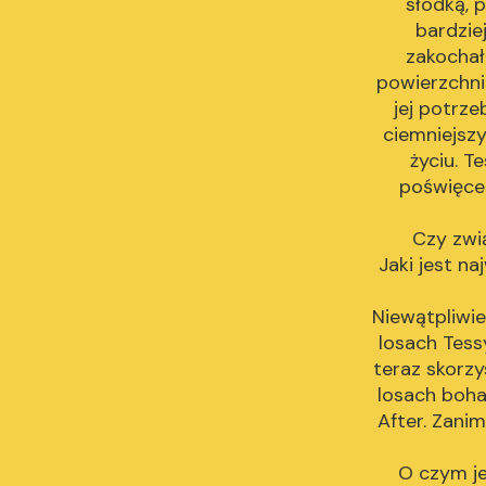
słodką, 
bardzie
zakochał
powierzchni
jej potrze
ciemniejszy
życiu. T
poświęcen
Czy zwi
Jaki jest na
Niewątpliwie
losach Tess
teraz skorzy
losach boha
After. Zani
O czym je