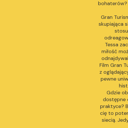
bohaterów? D
Gran Turis
skupiająca s
stosu
odreagowy
Tessa zac
miłość moż
odnajdywal
Film Gran Tu
z oglądając
pewne uniwe
his
Gdzie ob
dostępne 
praktyce? B
cię to pote
siecią. Je