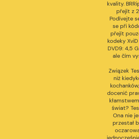
kvality. BRR
přejít z
Podívejte s
se při kó
přejít pouz
kodeky XviD
DVD9: 4,5 GB
ale čím v
Związek Tess
niż kiedy
kochanków, 
docenić pra
kłamstwem?
świat? Tess
Ona nie je
przestał 
oczarował
jednocześnie