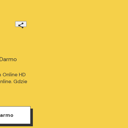
a Darmo
 Online HD 
line. Gdzie 
 Darmo