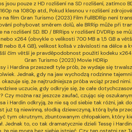
ips jsou pouze z HD rozlišení na SD rozlišení, zatímco
 2160p na 1080p atd., Pokud klesnou v rozlišení zdrojové
e na film Gran Turismo (2023) Film FullBDRip není tra
dování pohybovat směrem dolů, ale BRRip může při tra
e na rozlišení SD. BD / BRRips v rozlišení DVDRip se můž
 nebo x264 (obvykle o velikosti 700 MB a 1,5 GB a vět
 nebo 8,4 GB), velikost kolísá v závislosti na délce a kv
yšší čím větší je pravděpodobnost použití kodeku x264
Gran Turismo (2023) Movie HDRip
y i Hardina przeszedł tyle prób, że wydaje się trwalszy
kolwiek. Jednak, gdy na jaw wychodzą rodzinne tajemn
okazuje się, że najtrudniejsza próba wciąż przed nim
wdziwe uczucie, gdy odkryje się, że całe dotychczasow
 Czy można raz jeszcze zaufać, czując się oszukanym
a i Hardin odkryją, że nie są od siebie tak różni, jak do
st już tą niewinną, słodką dziewczyną, którą była przed
być tym okrutnym, zbuntowanym chłopakiem, który kie
. Jednak to, co tak dramatycznie dzieli Tessę i Hardi
, że nie mogą bez siebie istnieć. Czy ten ostatni raz T