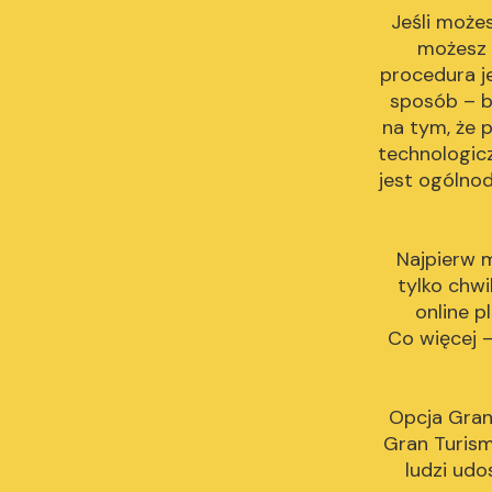
Jeśli może
możesz 
procedura j
sposób – by
na tym, że 
technologic
jest ogólno
Najpierw m
tylko chwi
online p
Co więcej 
Opcja Gran
Gran Turismo
ludzi udo