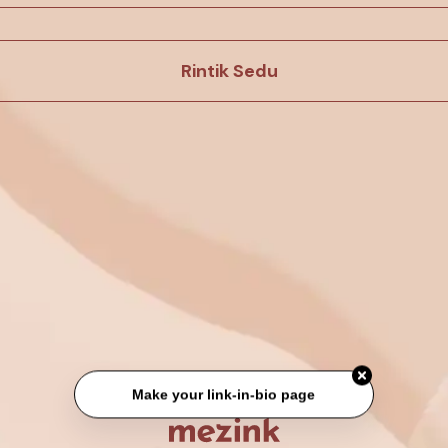
Rintik Sedu
Make your link-in-bio page