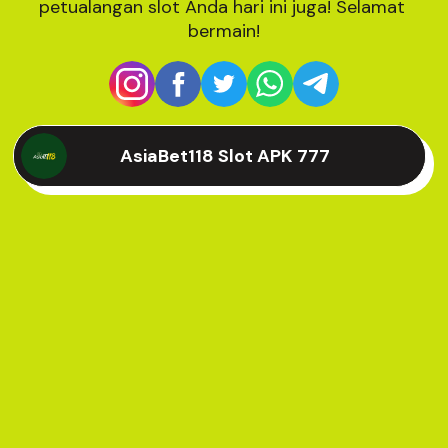
petualangan slot Anda hari ini juga! Selamat 
bermain!
AsiaBet118 Slot APK 777