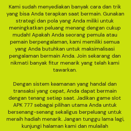
Kami sudah menyediakan banyak cara dan trik 
yang bisa Anda terapkan saat bermain. Gunakan 
strategi dan pola yang Anda miliki untuk 
meningkatkan peluang menang dengan cukup 
mudah! Apakah Anda seorang pemula atau 
pemain berpengalaman, kami memiliki semua 
yang Anda butuhkan untuk maksimalisasi 
pengalaman bermain Anda. Join sekarang dan 
nikmati banyak fitur menarik yang telah kami 
tawarkan. 

Dengan sistem keamanan yang handal dan 
transaksi yang cepat, Anda dapat bermain 
dengan tenang setiap saat. Jadikan game slot 
APK 777 sebagai pilihan utama Anda untuk 
bersenang-senang sekaligus berpeluang untuk 
meraih hadiah menarik. Jangan tunggu lama lagi, 
kunjungi halaman kami dan mulailah 