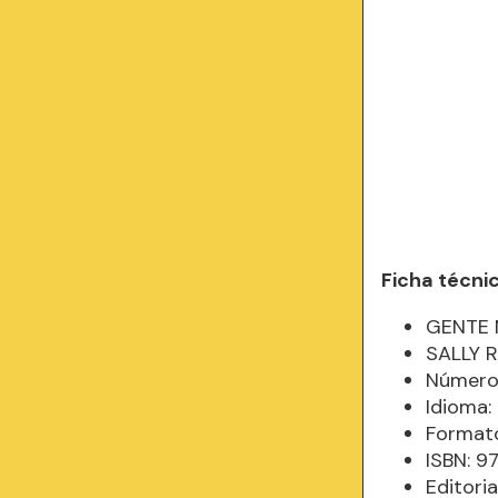
Ficha técni
GENTE 
SALLY 
Número 
Idioma
Formato
ISBN: 
Editori