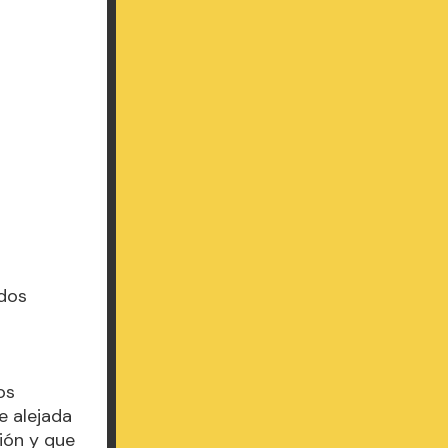
 dos
l
os
e alejada
ión y que