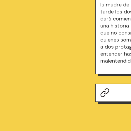
la madre de 
tarde los do
dará comienz
una historia
que no consi
quienes som
a dos prota
entender ha
malentendid