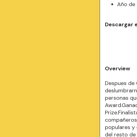
Año de 
Descargar 
Overview
Despues de 
deslumbrarno
personas qu
Award.Ganado
Prize.Finali
compañeros d
populares y 
del resto de