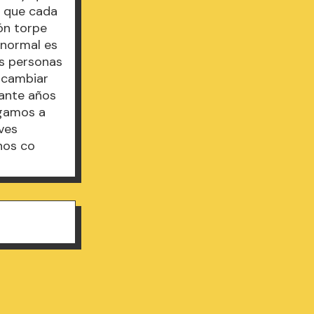
a que cada
ón torpe
 normal es
os personas
e cambiar
ante años
egamos a
ves
nos co