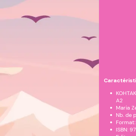
Caractérist
KOHTAKT
A2
Maria Z
Nb. de 
Format:
ISBN: 