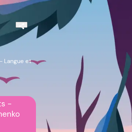
- Langue et
s -
chenko