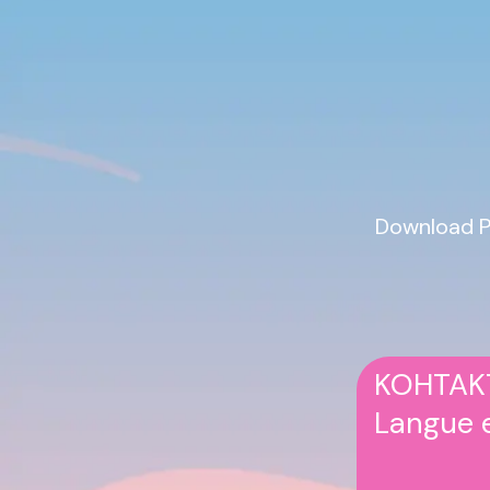
Download P
KOHTAKT
Langue e