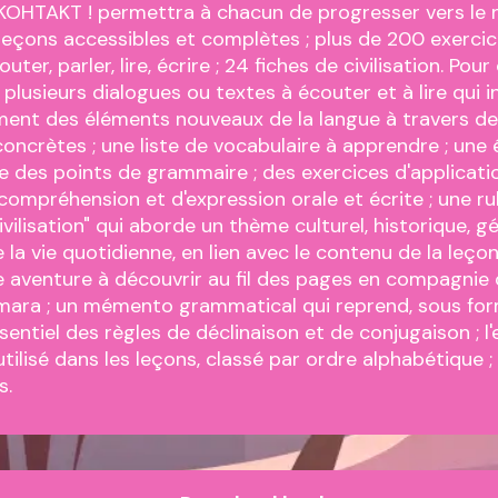
), KOHTAKT ! permettra à chacun de progresser vers le 
 leçons accessibles et complètes ; plus de 200 exercic
outer, parler, lire, écrire ; 24 fiches de civilisation. Pou
 plusieurs dialogues ou textes à écouter et à lire qui 
ent des éléments nouveaux de la langue à travers de
 concrètes ; une liste de vocabulaire à apprendre ; une
 des points de grammaire ; des exercices d'applicati
 compréhension et d'expression orale et écrite ; une r
ivilisation" qui aborde un thème culturel, historique, 
la vie quotidienne, en lien avec le contenu de la leçon
ne aventure à découvrir au fil des pages en compagnie d
amara ; un mémento grammatical qui reprend, sous fo
ssentiel des règles de déclinaison et de conjugaison ; 
tilisé dans les leçons, classé par ordre alphabétique ; 
s.