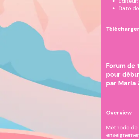
Editeur:
Date de
Télécharger
Forum de 
pour débu
par Maria
Overview
Méthode de r
enseignement