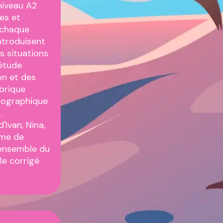
niveau A2
es et
r chaque
introduisent
s situations
 étude
on et des
ubrique
géographique
.
'Ivan, Nina,
rme de
l'ensemble du
le corrigé