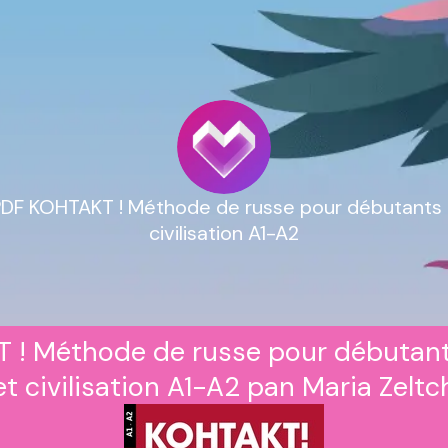
DF KOHTAKT ! Méthode de russe pour débutants 
civilisation A1-A2
 ! Méthode de russe pour débutant
t civilisation A1-A2 pan Maria Zelt