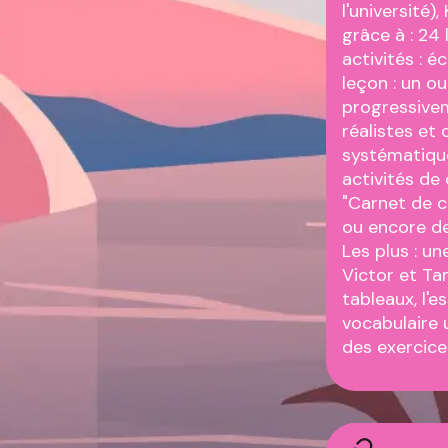
l'université
grâce à : 24
activités : éc
leçon : un ou
progressivem
réalistes et
systématique
activités de
"Carnet de c
ou encore de 
Les plus : u
Victor et T
tableaux, l'e
vocabulaire u
des exercice