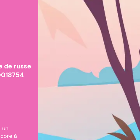
e de russe
40018754
r un
ncore à