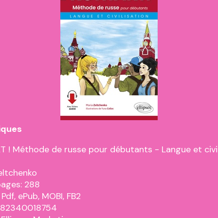
iques
 ! Méthode de russe pour débutants - Langue et civil
eltchenko
pages: 288
 Pdf, ePub, MOBI, FB2
9782340018754