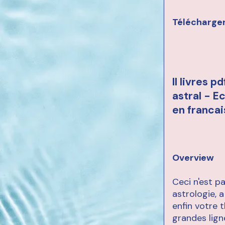
Télécharger
Il livres 
astral - E
en franca
Overview
Ceci n'est pa
astrologie,
enfin votre 
grandes lign