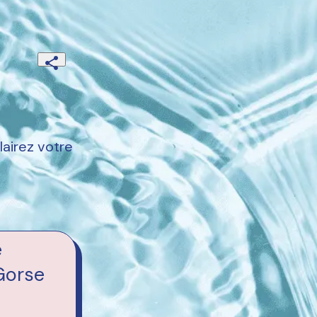
airez votre
e
 Gorse