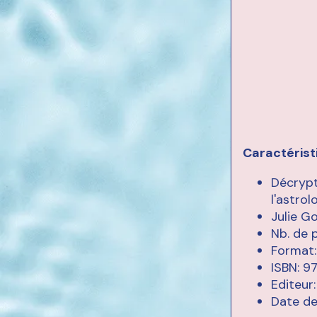
Caractérist
Décrypt
l'astrol
Julie G
Nb. de 
Format:
ISBN: 9
Editeur
Date de