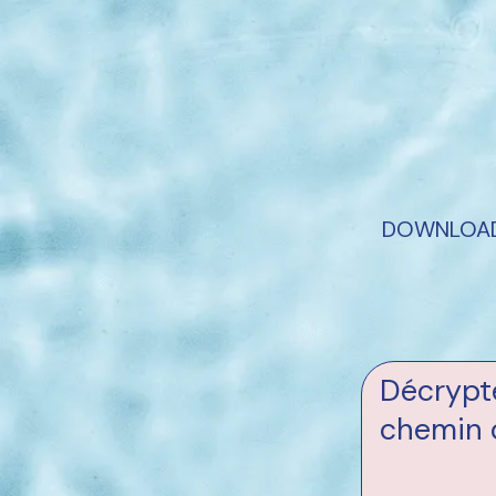
DOWNLOAD [
Décrypte
chemin d