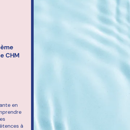
thème
gie CHM
nante en
omprendre
les
pétences à