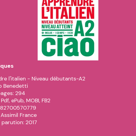
iques
re l'italien - Niveau débutants-A2
o Benedetti
pages: 294
 Pdf, ePub, MOBI, FB2
9782700570779
 Assimil France
 parution: 2017