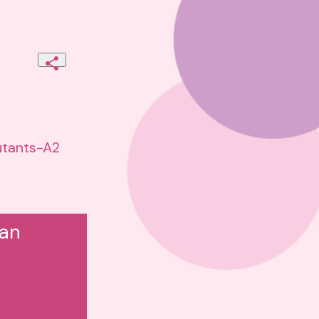
utants-A2
pan