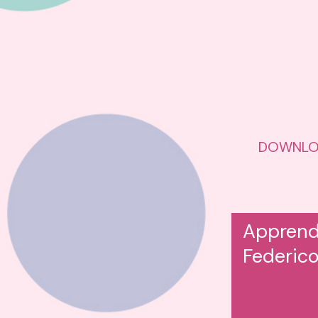
DOWNLOAD
Apprendr
Federic