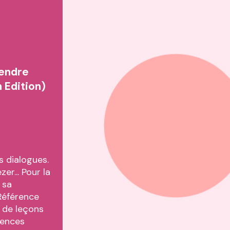
rendre
 Edition)
s dialogues.
r... Pour la
 sa
Référence
e de leçons
tences