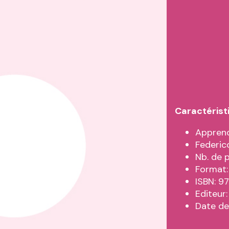
Caractérist
Apprend
Federic
Nb. de 
Format:
ISBN: 
Editeur:
Date de