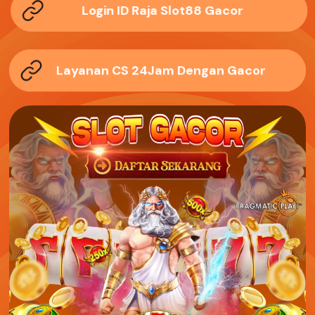
Login ID Raja Slot88 Gacor
Layanan CS 24Jam Dengan Gacor