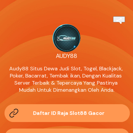
AUDY88
Audy88 Situs Dewa Judi Slot, Togel, Blackjack, 
Poker, Bacarrat, Tembak ikan, Dengan Kualitas 
Server Terbaik & Tepercaya Yang Pastinya 
Mudah Untuk Dimenangkan Oleh Anda.
Daftar ID Raja Slot88 Gacor