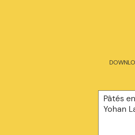
DOWNLOAD
Pâtés en
Yohan La