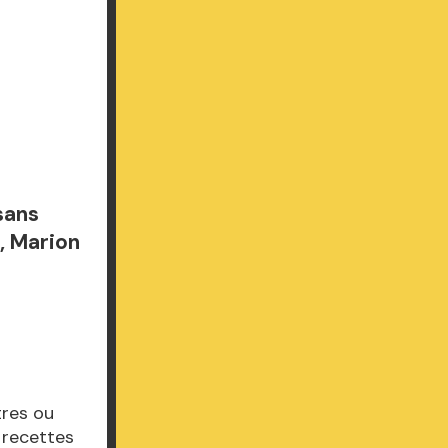
sans
, Marion
tres ou
s recettes