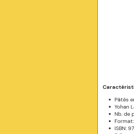
Caractérist
Pâtés e
Yohan L
Nb. de 
Format:
ISBN: 9