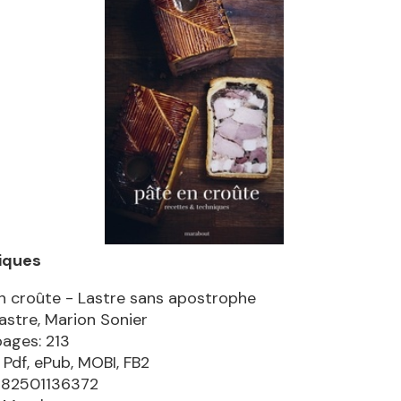
iques
n croûte - Lastre sans apostrophe
astre, Marion Sonier
pages: 213
 Pdf, ePub, MOBI, FB2
782501136372