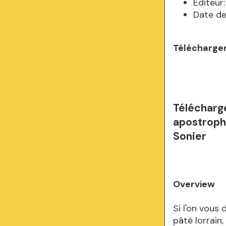
Editeur
Date de
Télécharger
Télécharg
apostroph
Sonier
Overview
Si l'on vous 
pâté lorrain,