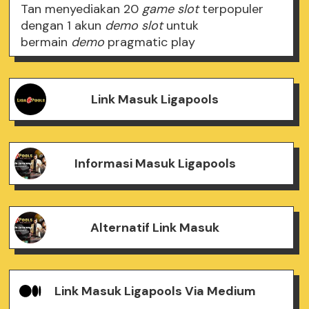
Tan menyediakan 20
game slot
terpopuler
dengan 1 akun
demo slot
untuk
bermain
demo
pragmatic play
Link Masuk Ligapools
Informasi Masuk Ligapools
Alternatif Link Masuk
Link Masuk Ligapools Via Medium