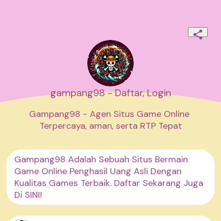
gampang98 - Daftar, Login
Gampang98 - Agen Situs Game Online 
Terpercaya, aman, serta RTP Tepat
Gampang98 Adalah Sebuah Situs Bermain
Game Online Penghasil Uang Asli Dengan
Kualitas Games Terbaik. Daftar Sekarang Juga
Di SINI!