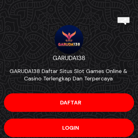
GARUDA138
GARUDA138 Daftar Situs Slot Games Online & 
Casino Terlengkap Dan Terpercaya 
DAFTAR
LOGIN